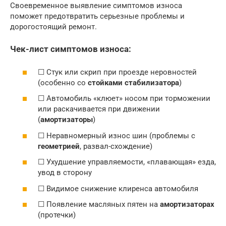
Своевременное выявление симптомов износа
поможет предотвратить серьезные проблемы и
дорогостоящий ремонт.
Чек-лист симптомов износа:
☐ Стук или скрип при проезде неровностей
(особенно со
стойками стабилизатора
)
☐ Автомобиль «клюет» носом при торможении
или раскачивается при движении
(
амортизаторы
)
☐ Неравномерный износ шин (проблемы с
геометрией
, развал-схождение)
☐ Ухудшение управляемости, «плавающая» езда,
увод в сторону
☐ Видимое снижение клиренса автомобиля
☐ Появление масляных пятен на
амортизаторах
(протечки)