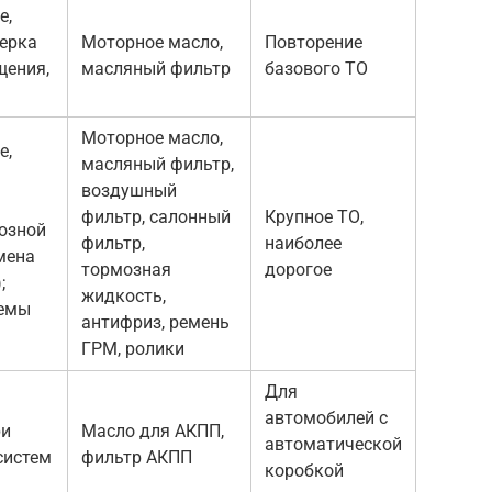
е,
верка
Моторное масло,
Повторение
щения,
масляный фильтр
базового ТО
Моторное масло,
е,
масляный фильтр,
воздушный
фильтр, салонный
Крупное ТО,
мозной
фильтр,
наиболее
мена
тормозная
дорогое
;
жидкость,
темы
антифриз, ремень
ГРМ, ролики
Для
автомобилей с
ри
Масло для АКПП,
автоматической
систем
фильтр АКПП
коробкой