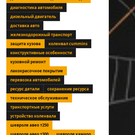
диагностика автомобиля
дизельный двигатель
доставка авто
железнодорожный транспорт
защита кузова
коленвал cummins
конструктивные особенности
кузовной ремонт
лакокрасочное покрытие
перевозка автомобилей
ресурс детали
сохранение ресурса
техническое обслуживание
транспортные услуги
устройство коленвала
шевроле авео т250
шевроле авео т300
шевроле камаро