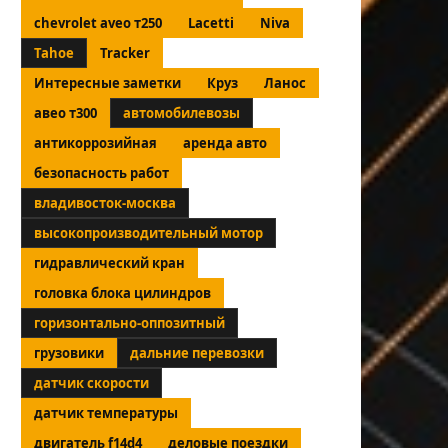
chevrolet aveo т250
Lacetti
Niva
Tahoe
Tracker
Интересные заметки
Круз
Ланос
авео т300
автомобилевозы
антикоррозийная
аренда авто
безопасность работ
владивосток-москва
высокопроизводительный мотор
гидравлический кран
головка блока цилиндров
горизонтально-оппозитный
грузовики
дальние перевозки
датчик скорости
датчик температуры
двигатель f14d4
деловые поездки