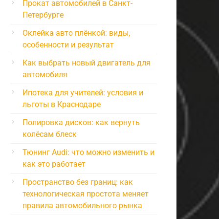
Прокат автомобилей в Санкт-
Петербурге
Оклейка авто плёнкой: виды,
особенности и результат
Как выбрать новый двигатель для
автомобиля
Ипотека для учителей: условия и
льготы в Краснодаре
Полировка дисков: как вернуть
колёсам блеск
Тюнинг Audi: что можно изменить и
как это работает
Пространство без границ: как
технологическая простота меняет
правила автомобильного рынка