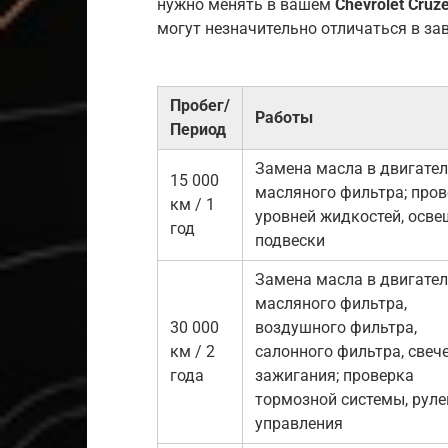
нужно менять в вашем
Chevrolet Cruz
могут незначительно отличаться в за
Пробег/
Работы
Период
Замена масла в двигател
15 000
масляного фильтра; про
км / 1
уровней жидкостей, осве
год
подвески
Замена масла в двигател
масляного фильтра,
30 000
воздушного фильтра,
км / 2
салонного фильтра, свеч
года
зажигания; проверка
тормозной системы, руле
управления