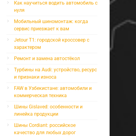
Как научиться водить автомобиль с
нуля
Мобильный шиномонтаж: когда
сервис приезжает к вам
Jetour T1: городской кроссовер с
характером
Ремонт и замена автостёкол
Турбины на Audi: устройство, ресурс
и признаки износа
FAW в Узбекистане: автомобили и
коммерческая техника
Шины Gislaved: особенности и
линейка продукции
Шины Cordiant: российское
качество для любых дорог