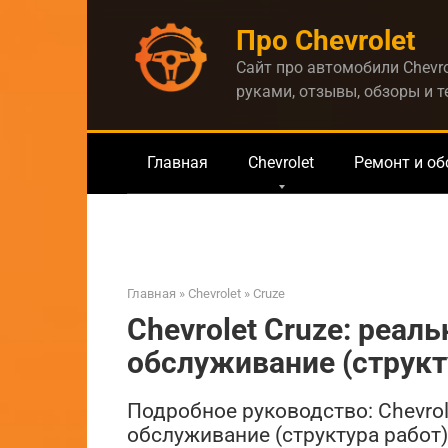
Перейти
Про Chevrolet
к
контенту
Сайт про автомобили Chevro
руками, отзывы, обзоры и 
Главная
Chevrolet
Ремонт и о
Главная
»
Chevrolet
»
Cruze
Chevrolet Cruze: реал
обслуживание (структ
Подробное руководство: Chevrol
обслуживание (структура работ)