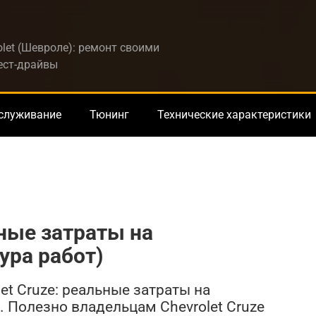
let (Шевроле): ремонт своими
тест-драйвы
бслуживание
Тюнинг
Технические характеристики
ьные затраты на
ура работ)
et Cruze: реальные затраты на
. Полезно владельцам Chevrolet Cruze