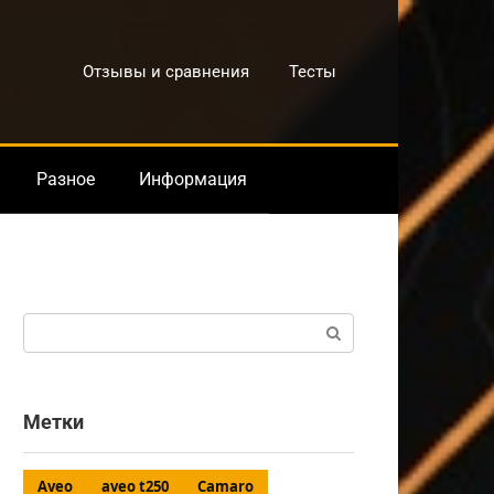
Отзывы и сравнения
Тесты
Разное
Информация
Поиск:
Метки
Aveo
aveo t250
Camaro