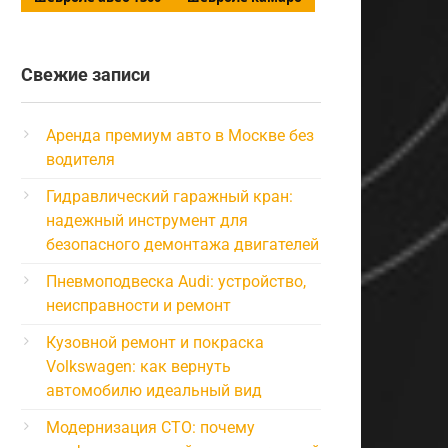
Свежие записи
Аренда премиум авто в Москве без
водителя
Гидравлический гаражный кран:
надежный инструмент для
безопасного демонтажа двигателей
Пневмоподвеска Audi: устройство,
неисправности и ремонт
Кузовной ремонт и покраска
Volkswagen: как вернуть
автомобилю идеальный вид
Модернизация СТО: почему