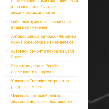
профессиональный гидравлический
кран окупается быстрее
механических аналогов
Гибочные пуансоны: назначение,
виды и применение
Антикор днища автомобиля: зачем
нужна обработка и как её делают
Кузовной ремонт и покраска Land
Rover
Ремонт двигателя Porsche:
особенности и подходы
Коленвал Cummins: устройство,
ресурс и замена
Перевозка автомобилей по
железной дороге из Владивостока