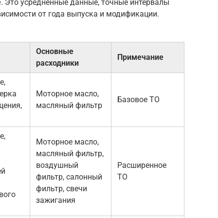
e
. Это усредненные данные, точные интервалы
висимости от года выпуска и модификации.
Основные
Примечание
расходники
е,
верка
Моторное масло,
Базовое ТО
щения,
масляный фильтр
е,
Моторное масло,
масляный фильтр,
воздушный
Расширенное
ей
фильтр, салонный
ТО
фильтр, свечи
вого
зажигания