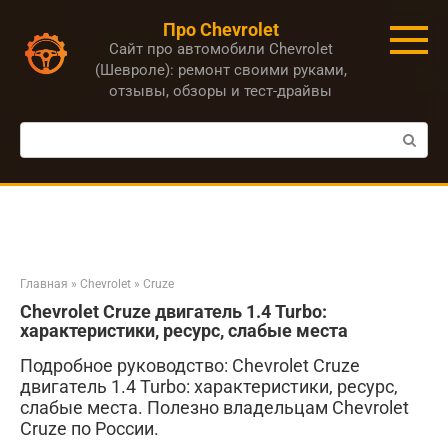
Перейти
Про Chevrolet
к
Сайт про автомобили Chevrolet
контенту
(Шевроле): ремонт своими руками,
отзывы, обзоры и тест-драйвы
Поиск:
Главная
»
Chevrolet
»
Cruze
Chevrolet Cruze двигатель 1.4 Turbo:
характеристики, ресурс, слабые места
Подробное руководство: Chevrolet Cruze
двигатель 1.4 Turbo: характеристики, ресурс,
слабые места. Полезно владельцам Chevrolet
Cruze по России.