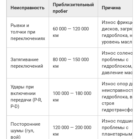
Приблизительный
Неисправность
Причина
пробег
Износ фрикцио
Рывки и
60 000 — 120 000
дисков, загрязн
толчки при
км
гидроблока, низ
переключениях
уровень масла
Износ соленоид
Затягивание
80 000 — 150 000
проблемы с
переключений
км
гидроблоком, н
давление масла
Износ опор двиг
Удары при
неисправность
включении
100 000 — 180 000
гидроблока, вых
передачи (P-R,
км
строя
P-D)
гидротрансформ
Износ подшипни
Посторонние
120 000 — 200 000
проблемы с
шумы (гул,
км
планетарными р
вой)