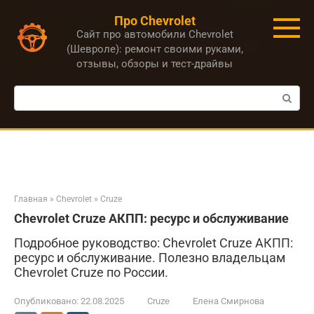
Перейти
Про Chevrolet
к
Сайт про автомобили Chevrolet
контенту
(Шевроле): ремонт своими руками,
отзывы, обзоры и тест-драйвы
Поиск:
Главная
»
Chevrolet
»
Cruze
Chevrolet Cruze АКПП: ресурс и обслуживание
Подробное руководство: Chevrolet Cruze АКПП:
ресурс и обслуживание. Полезно владельцам
Chevrolet Cruze по России.
Опубликовано:
22.08.2025
Cruze
Елена Смирнова