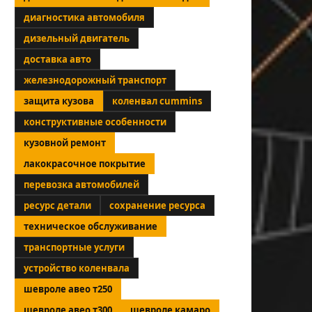
диагностика автомобиля
дизельный двигатель
доставка авто
железнодорожный транспорт
защита кузова
коленвал cummins
конструктивные особенности
кузовной ремонт
лакокрасочное покрытие
перевозка автомобилей
ресурс детали
сохранение ресурса
техническое обслуживание
транспортные услуги
устройство коленвала
шевроле авео т250
шевроле авео т300
шевроле камаро