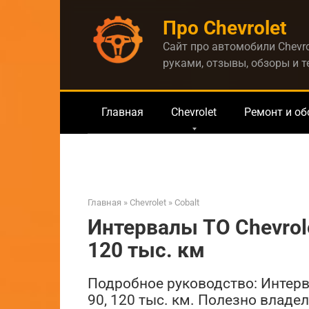
Перейти
Про Chevrolet
к
контенту
Сайт про автомобили Chevro
руками, отзывы, обзоры и 
Главная
Chevrolet
Ремонт и о
Главная
»
Chevrolet
»
Cobalt
Интервалы ТО Chevrolet 
120 тыс. км
Подробное руководство: Интервалы
90, 120 тыс. км. Полезно владел