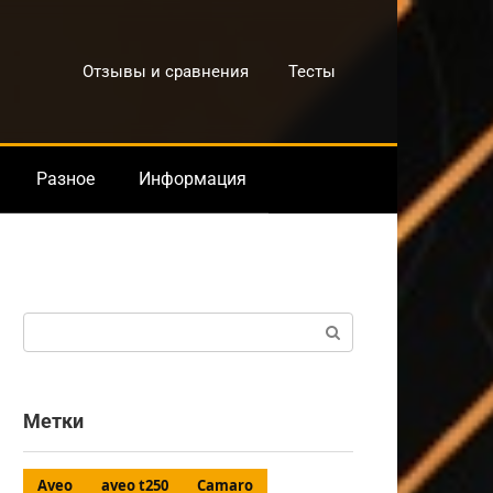
Отзывы и сравнения
Тесты
Разное
Информация
Поиск:
Метки
Aveo
aveo t250
Camaro