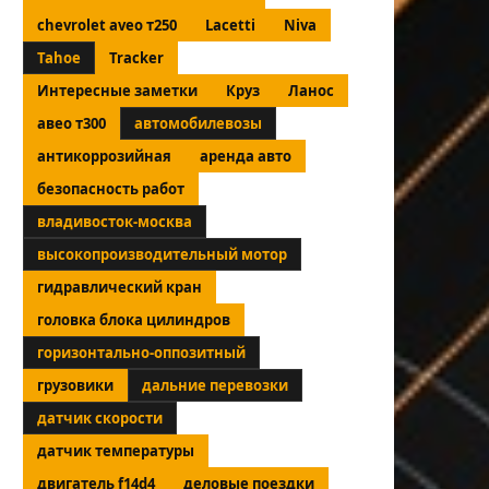
chevrolet aveo т250
Lacetti
Niva
Tahoe
Tracker
Интересные заметки
Круз
Ланос
авео т300
автомобилевозы
антикоррозийная
аренда авто
безопасность работ
владивосток-москва
высокопроизводительный мотор
гидравлический кран
головка блока цилиндров
горизонтально-оппозитный
грузовики
дальние перевозки
датчик скорости
датчик температуры
двигатель f14d4
деловые поездки