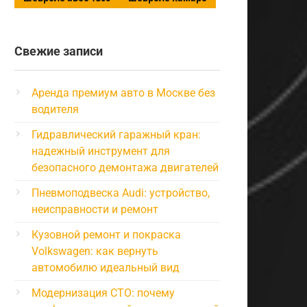
Свежие записи
Аренда премиум авто в Москве без
водителя
Гидравлический гаражный кран:
надежный инструмент для
безопасного демонтажа двигателей
Пневмоподвеска Audi: устройство,
неисправности и ремонт
Кузовной ремонт и покраска
Volkswagen: как вернуть
автомобилю идеальный вид
Модернизация СТО: почему