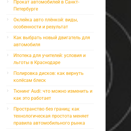
Прокат автомобилей в Санкт-
Петербурге
Оклейка авто плёнкой: виды,
особенности и результат
Как выбрать новый двигатель для
автомобиля
Ипотека для учителей: условия и
льготы в Краснодаре
Полировка дисков: как вернуть
колёсам блеск
Тюнинг Audi: что можно изменить и
как это работает
Пространство без границ: как
технологическая простота меняет
правила автомобильного рынка