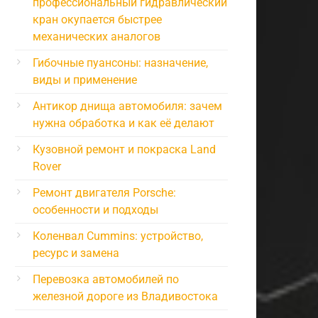
профессиональный гидравлический
кран окупается быстрее
механических аналогов
Гибочные пуансоны: назначение,
виды и применение
Антикор днища автомобиля: зачем
нужна обработка и как её делают
Кузовной ремонт и покраска Land
Rover
Ремонт двигателя Porsche:
особенности и подходы
Коленвал Cummins: устройство,
ресурс и замена
Перевозка автомобилей по
железной дороге из Владивостока