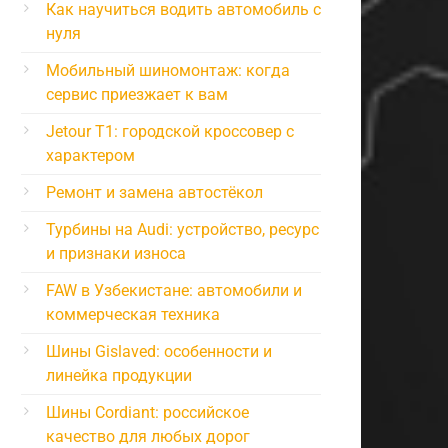
Как научиться водить автомобиль с
нуля
Мобильный шиномонтаж: когда
сервис приезжает к вам
Jetour T1: городской кроссовер с
характером
Ремонт и замена автостёкол
Турбины на Audi: устройство, ресурс
и признаки износа
FAW в Узбекистане: автомобили и
коммерческая техника
Шины Gislaved: особенности и
линейка продукции
Шины Cordiant: российское
качество для любых дорог