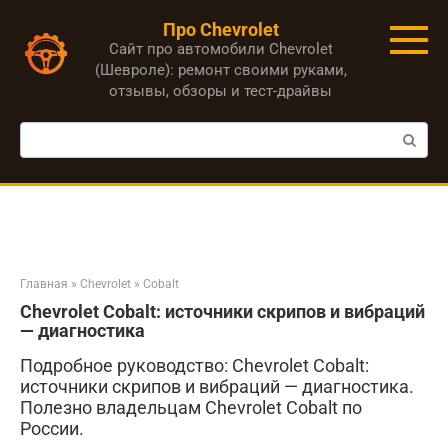
Перейти
Про Chevrolet
к
Сайт про автомобили Chevrolet
контенту
(Шевроле): ремонт своими руками,
отзывы, обзоры и тест-драйвы
Поиск:
Главная
»
Chevrolet
»
Cobalt
Chevrolet Cobalt: источники скрипов и вибраций
— диагностика
Подробное руководство: Chevrolet Cobalt:
источники скрипов и вибраций — диагностика.
Полезно владельцам Chevrolet Cobalt по
России.