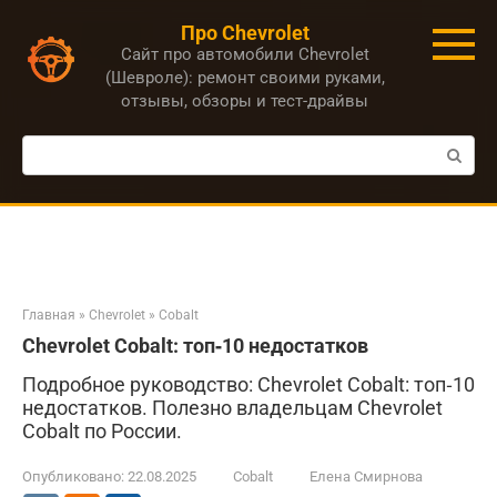
Перейти
Про Chevrolet
к
Сайт про автомобили Chevrolet
контенту
(Шевроле): ремонт своими руками,
отзывы, обзоры и тест-драйвы
Поиск:
Главная
»
Chevrolet
»
Cobalt
Chevrolet Cobalt: топ‑10 недостатков
Подробное руководство: Chevrolet Cobalt: топ‑10
недостатков. Полезно владельцам Chevrolet
Cobalt по России.
Опубликовано:
22.08.2025
Cobalt
Елена Смирнова