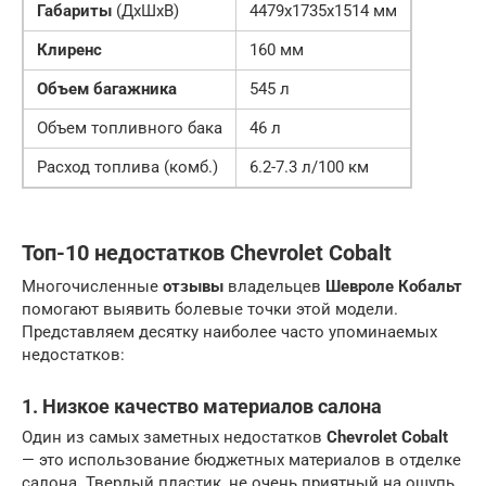
Габариты
(ДхШхВ)
4479х1735х1514 мм
Клиренс
160 мм
Объем багажника
545 л
Объем топливного бака
46 л
Расход топлива (комб.)
6.2-7.3 л/100 км
Топ-10 недостатков Chevrolet Cobalt
Многочисленные
отзывы
владельцев
Шевроле Кобальт
помогают выявить болевые точки этой модели.
Представляем десятку наиболее часто упоминаемых
недостатков:
1. Низкое качество материалов салона
Один из самых заметных недостатков
Chevrolet Cobalt
— это использование бюджетных материалов в отделке
салона. Твердый пластик, не очень приятный на ощупь,