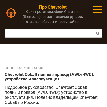
Перейти
Про Chevrolet
к
Сайт про автомобили Chevrolet
контенту
(Шевроле): ремонт своими руками,
отзывы, обзоры и тест-драйвы
Поиск:
Главная
»
Chevrolet
»
Cobalt
Chevrolet Cobalt полный привод (AWD/4WD):
устройство и эксплуатация
Подробное руководство: Chevrolet Cobalt
полный привод (AWD/4WD): устройство и
эксплуатация. Полезно владельцам Chevrolet
Cobalt по России.