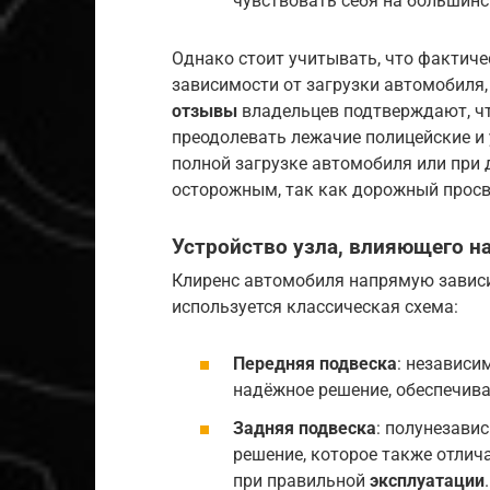
чувствовать себя на большинс
Однако стоит учитывать, что фактиче
зависимости от загрузки автомобиля,
отзывы
владельцев подтверждают, ч
преодолевать лежачие полицейские и 
полной загрузке автомобиля или при 
осторожным, так как дорожный просв
Устройство узла, влияющего н
Клиренс автомобиля напрямую зависи
используется классическая схема:
Передняя подвеска
: независи
надёжное решение, обеспечив
Задняя подвеска
: полунезави
решение, которое также отли
при правильной
эксплуатации
.