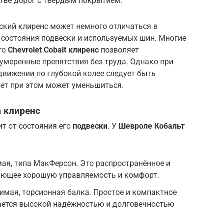
тве дорог с твёрдым покрытием.
ский клиренс может немного отличаться в
 состояния подвески и используемых шин. Многие
то
Chevrolet Cobalt клиренс
позволяет
умеренные препятствия без труда. Однако при
движении по глубокой колее следует быть
ет при этом может уменьшиться.
а клиренс
т от состояния его
подвески
. У
Шевроле Кобальт
мая, типа МакФерсон. Это распространённое и
ающее хорошую управляемость и комфорт.
симая, торсионная балка. Простое и компактное
чается высокой надёжностью и долговечностью