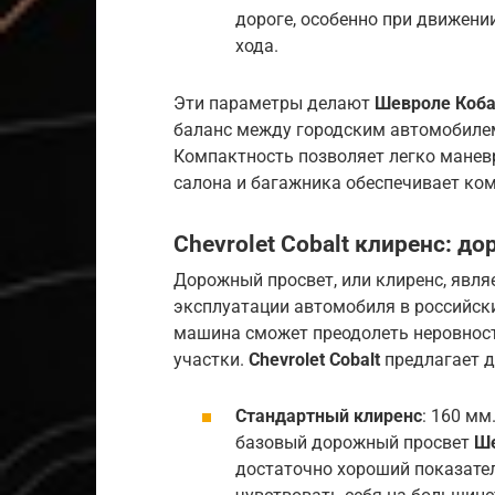
дороге, особенно при движени
хода.
Эти параметры делают
Шевроле Коба
баланс между городским автомобилем
Компактность позволяет легко манев
салона и багажника обеспечивает ком
Chevrolet Cobalt клиренс
: д
Дорожный просвет, или клиренс, явля
эксплуатации автомобиля в российски
машина сможет преодолеть неровност
участки.
Chevrolet Cobalt
предлагает д
Стандартный клиренс
: 160 мм
базовый дорожный просвет
Ше
достаточно хороший показател