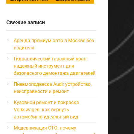
Свежие записи
Аренда премиум авто в Москве без
водителя
Гидравлический гаражный кран:
надежный инструмент для
безопасного демонтажа двигателей
Пневмоподвеска Audi: устройство,
неисправности и ремонт
Кузовной ремонт и покраска
Volkswagen: как вернуть
автомобилю идеальный вид
Модернизация СТО: почему