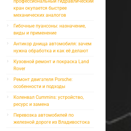
профессиональный гидравлический
кран окупается быстрее
механических аналогов
Гибочные пуансоны: назначение,
виды и применение
Антикор днища автомобиля: зачем
нужна обработка и как её делают
Кузовной ремонт и покраска Land
Rover
Ремонт двигателя Porsche:
особенности и подходы
Коленвал Cummins: устройство,
ресурс и замена
Перевозка автомобилей по
железной дороге из Владивостока