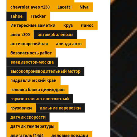
chevrolet aveo т250
Lacetti
Niva
Tahoe
Tracker
Интересные заметки
Круз
Ланос
авео т300
автомобилевозы
антикоррозийная
аренда авто
безопасность работ
владивосток-москва
высокопроизводительный мотор
гидравлический кран
головка блока цилиндров
горизонтально-оппозитный
грузовики
дальние перевозки
датчик скорости
датчик температуры
двигатель f14d4
деловые поездки