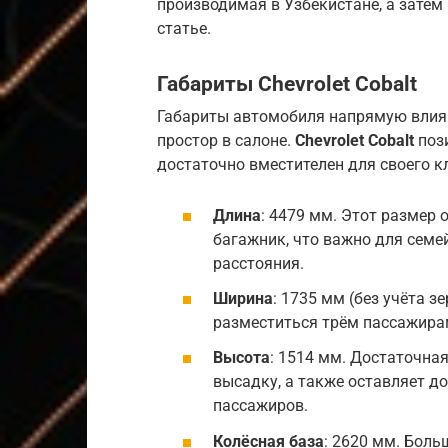
производимая в Узбекистане, а затем 
статье.
Габариты
Chevrolet Cobalt
Габариты автомобиля напрямую влияю
простор в салоне.
Chevrolet Cobalt
пози
достаточно вместителен для своего к
Длина
: 4479 мм. Этот размер
багажник, что важно для семе
расстояния.
Ширина
: 1735 мм (без учёта 
разместиться трём пассажира
Высота
: 1514 мм. Достаточна
высадку, а также оставляет д
пассажиров.
Колёсная база
: 2620 мм. Боль