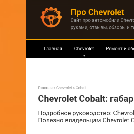
Перейти
Про Chevrolet
к
контенту
Сайт про автомобили Chevro
руками, отзывы, обзоры и 
Главная
Chevrolet
Ремонт и о
Главная
»
Chevrolet
»
Cobalt
Chevrolet Cobalt: габа
Подробное руководство: Chevrole
Полезно владельцам Chevrolet C