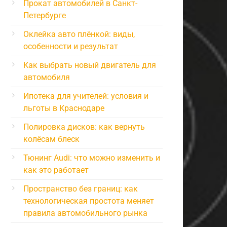
Прокат автомобилей в Санкт-
Петербурге
Оклейка авто плёнкой: виды,
особенности и результат
Как выбрать новый двигатель для
автомобиля
Ипотека для учителей: условия и
льготы в Краснодаре
Полировка дисков: как вернуть
колёсам блеск
Тюнинг Audi: что можно изменить и
как это работает
Пространство без границ: как
технологическая простота меняет
правила автомобильного рынка