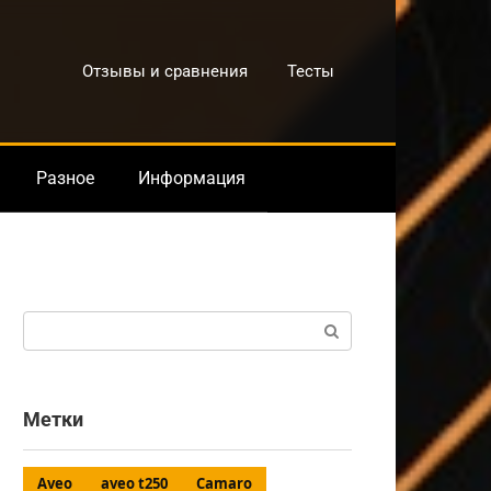
Отзывы и сравнения
Тесты
Разное
Информация
Поиск:
Метки
Aveo
aveo t250
Camaro