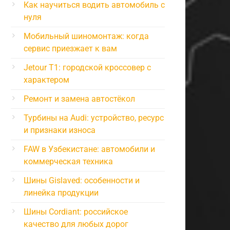
Как научиться водить автомобиль с
нуля
Мобильный шиномонтаж: когда
сервис приезжает к вам
Jetour T1: городской кроссовер с
характером
Ремонт и замена автостёкол
Турбины на Audi: устройство, ресурс
и признаки износа
FAW в Узбекистане: автомобили и
коммерческая техника
Шины Gislaved: особенности и
линейка продукции
Шины Cordiant: российское
качество для любых дорог