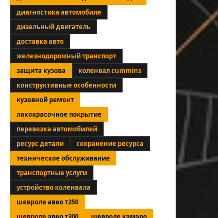
диагностика автомобиля
дизельный двигатель
доставка авто
железнодорожный транспорт
защита кузова
коленвал cummins
конструктивные особенности
кузовной ремонт
лакокрасочное покрытие
перевозка автомобилей
ресурс детали
сохранение ресурса
техническое обслуживание
транспортные услуги
устройство коленвала
шевроле авео т250
шевроле авео т300
шевроле камаро