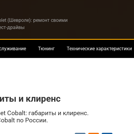
let (Шевроле): ремонт своими
тест-драйвы
бслуживание
Тюнинг
Технические характеристики
риты и клиренс
t Cobalt: габариты и клиренс.
obalt по России.