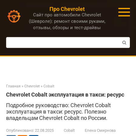
Перейти
Про Chevrolet
к
Сайт про автомобили Chevrolet
контенту
(Шевроле): ремонт своими руками,
отзывы, обзоры и тест-драйвы
Поиск:
Главная
»
Chevrolet
»
Cobalt
Chevrolet Cobalt эксплуатация в такси: ресурс
Подробное руководство: Chevrolet Cobalt
эксплуатация в такси: ресурс. Полезно
владельцам Chevrolet Cobalt по России.
Опубликовано:
22.08.2025
Cobalt
Елена Смирнова