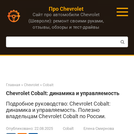
Перейти
Про Chevrolet
к
Сайт про автомобили Chevrolet
контенту
(Шевроле): ремонт своими руками,
отзывы, обзоры и тест-драйвы
Поиск:
Главная
»
Chevrolet
»
Cobalt
Chevrolet Cobalt: динамика и управляемость
Подробное руководство: Chevrolet Cobalt:
динамика и управляемость. Полезно
владельцам Chevrolet Cobalt по России.
Опубликовано:
22.08.2025
Cobalt
Елена Смирнова