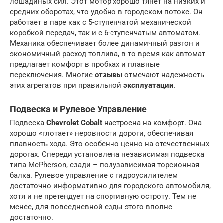
лошадиных сил. Этот мотор хорошо тянет на низких и
средних оборотах, что удобно в городском потоке. Он
работает в паре как с 5-ступенчатой механической
коробкой передач, так и с 6-ступенчатым автоматом.
Механика обеспечивает более динамичный разгон и
экономичный расход топлива, в то время как автомат
предлагает комфорт в пробках и плавные
переключения. Многие
отзывы
отмечают надежность
этих агрегатов при правильной
эксплуатации
.
Подвеска и Рулевое Управление
Подвеска
Chevrolet Cobalt
настроена на комфорт. Она
хорошо «глотает» неровности дороги, обеспечивая
плавность хода. Это особенно ценно на отечественных
дорогах. Спереди установлена независимая подвеска
типа McPherson, сзади – полузависимая торсионная
балка. Рулевое управление с гидроусилителем
достаточно информативно для городского автомобиля,
хотя и не претендует на спортивную остроту. Тем не
менее, для повседневной езды этого вполне
достаточно.