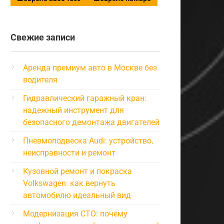
Свежие записи
Аренда премиум авто в Москве без
водителя
Гидравлический гаражный кран:
надежный инструмент для
безопасного демонтажа двигателей
Пневмоподвеска Audi: устройство,
неисправности и ремонт
Кузовной ремонт и покраска
Volkswagen: как вернуть
автомобилю идеальный вид
Модернизация СТО: почему