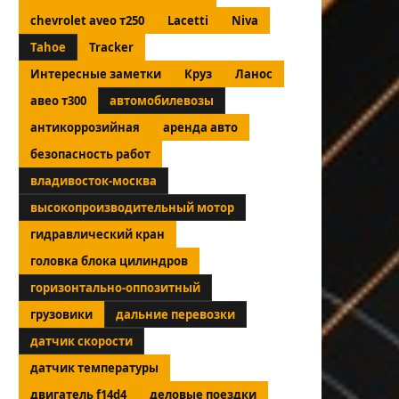
chevrolet aveo т250
Lacetti
Niva
Tahoe
Tracker
Интересные заметки
Круз
Ланос
авео т300
автомобилевозы
антикоррозийная
аренда авто
безопасность работ
владивосток-москва
высокопроизводительный мотор
гидравлический кран
головка блока цилиндров
горизонтально-оппозитный
грузовики
дальние перевозки
датчик скорости
датчик температуры
двигатель f14d4
деловые поездки