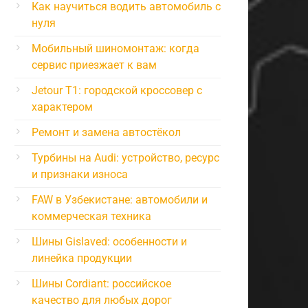
Как научиться водить автомобиль с
нуля
Мобильный шиномонтаж: когда
сервис приезжает к вам
Jetour T1: городской кроссовер с
характером
Ремонт и замена автостёкол
Турбины на Audi: устройство, ресурс
и признаки износа
FAW в Узбекистане: автомобили и
коммерческая техника
Шины Gislaved: особенности и
линейка продукции
Шины Cordiant: российское
качество для любых дорог