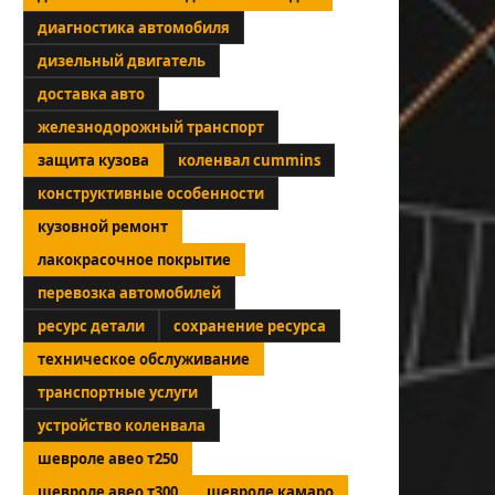
диагностика автомобиля
дизельный двигатель
доставка авто
железнодорожный транспорт
защита кузова
коленвал cummins
конструктивные особенности
кузовной ремонт
лакокрасочное покрытие
перевозка автомобилей
ресурс детали
сохранение ресурса
техническое обслуживание
транспортные услуги
устройство коленвала
шевроле авео т250
шевроле авео т300
шевроле камаро