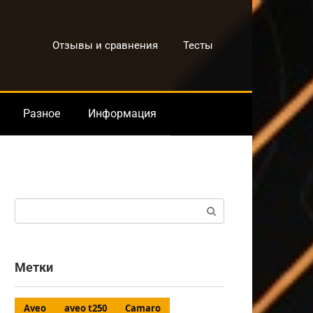
Отзывы и сравнения
Тесты
Разное
Информация
Поиск:
Метки
Aveo
aveo t250
Camaro