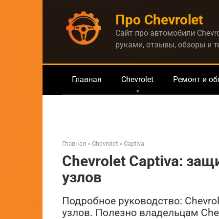
Перейти
Про Chevrolet
к
контенту
Сайт про автомобили Chevro
руками, отзывы, обзоры и 
Главная
Chevrolet
Ремонт и о
Главная
»
Chevrolet
»
Captiva
Chevrolet Captiva: за
узлов
Подробное руководство: Chevrol
узлов. Полезно владельцам Chevr