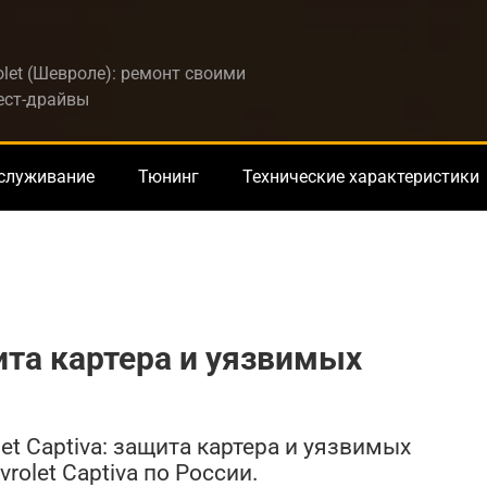
let (Шевроле): ремонт своими
тест-драйвы
бслуживание
Тюнинг
Технические характеристики
щита картера и уязвимых
et Captiva: защита картера и уязвимых
olet Captiva по России.