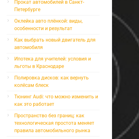
Прокат автомобилей в Санкт-
Петербурге
Оклейка авто плёнкой: виды,
особенности и результат
Как выбрать новый двигатель для
автомобиля
Ипотека для учителей: условия и
льготы в Краснодаре
Полировка дисков: как вернуть
колёсам блеск
Тюнинг Audi: что можно изменить и
как это работает
Пространство без границ: как
технологическая простота меняет
правила автомобильного рынка