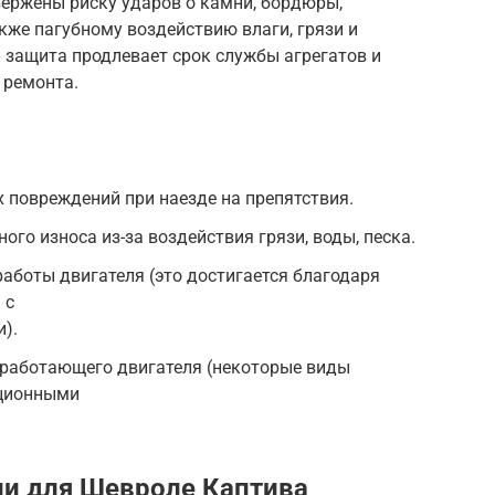
вержены риску ударов о камни, бордюры,
кже пагубному воздействию влаги, грязи и
 защита продлевает срок службы агрегатов и
 ремонта.
 повреждений при наезде на препятствия.
ого износа из-за воздействия грязи, воды, песка.
аботы двигателя (это достигается благодаря
 с
).
 работающего двигателя (некоторые виды
ционными
ии для
Шевроле Каптива