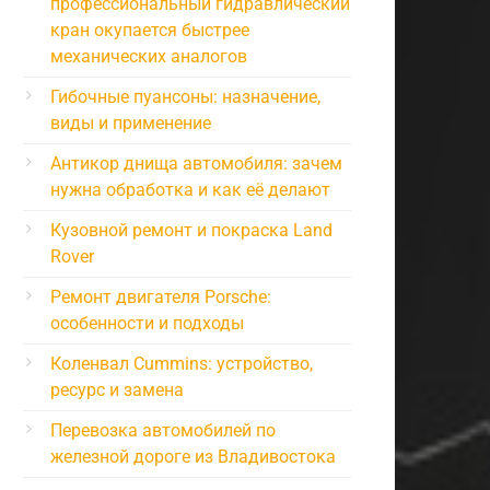
профессиональный гидравлический
кран окупается быстрее
механических аналогов
Гибочные пуансоны: назначение,
виды и применение
Антикор днища автомобиля: зачем
нужна обработка и как её делают
Кузовной ремонт и покраска Land
Rover
Ремонт двигателя Porsche:
особенности и подходы
Коленвал Cummins: устройство,
ресурс и замена
Перевозка автомобилей по
железной дороге из Владивостока