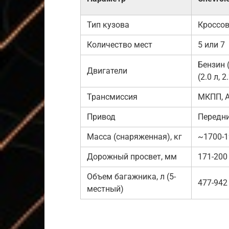
Тип кузова
Кроссо
Количество мест
5 или 7
Бензин (
Двигатели
(2.0 л, 2
Трансмиссия
МКПП, 
Привод
Передни
Масса (снаряженная), кг
~1700-1
Дорожный просвет, мм
171-200
Объем багажника, л (5-
477-942
местный)