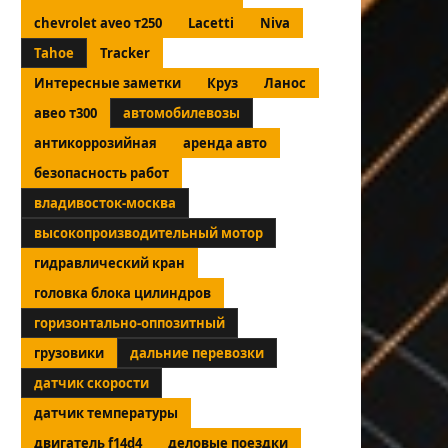
chevrolet aveo т250
Lacetti
Niva
Tahoe
Tracker
Интересные заметки
Круз
Ланос
авео т300
автомобилевозы
антикоррозийная
аренда авто
безопасность работ
владивосток-москва
высокопроизводительный мотор
гидравлический кран
головка блока цилиндров
горизонтально-оппозитный
грузовики
дальние перевозки
датчик скорости
датчик температуры
двигатель f14d4
деловые поездки