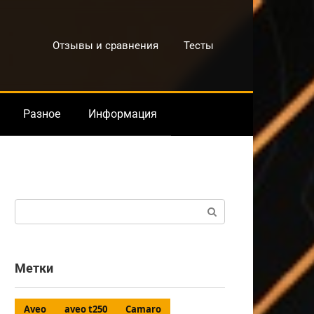
Отзывы и сравнения
Тесты
Разное
Информация
Поиск:
Метки
Aveo
aveo t250
Camaro