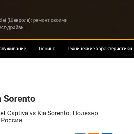
let (Шевроле): ремонт своими
тест-драйвы
бслуживание
Тюнинг
Технические характеристики
a Sorento
t Captiva vs Kia Sorento. Полезно
 России.