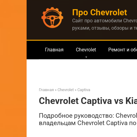
Перейти
Про Chevrolet
к
контенту
Сайт про автомобили Chevro
руками, отзывы, обзоры и 
Главная
Chevrolet
Ремонт и о
Главная
»
Chevrolet
»
Captiva
Chevrolet Captiva vs Ki
Подробное руководство: Chevrole
владельцам Chevrolet Captiva по