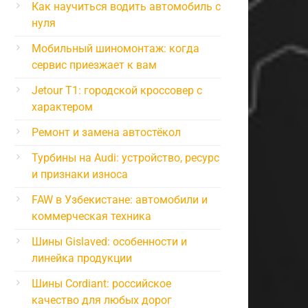
Как научиться водить автомобиль с
нуля
Мобильный шиномонтаж: когда
сервис приезжает к вам
Jetour T1: городской кроссовер с
характером
Ремонт и замена автостёкол
Турбины на Audi: устройство, ресурс
и признаки износа
FAW в Узбекистане: автомобили и
коммерческая техника
Шины Gislaved: особенности и
линейка продукции
Шины Cordiant: российское
качество для любых дорог