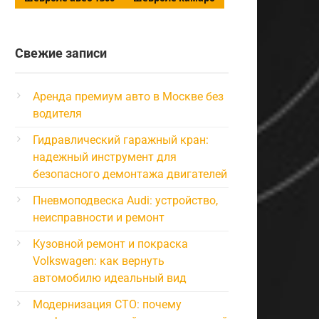
Свежие записи
Аренда премиум авто в Москве без
водителя
Гидравлический гаражный кран:
надежный инструмент для
безопасного демонтажа двигателей
Пневмоподвеска Audi: устройство,
неисправности и ремонт
Кузовной ремонт и покраска
Volkswagen: как вернуть
автомобилю идеальный вид
Модернизация СТО: почему