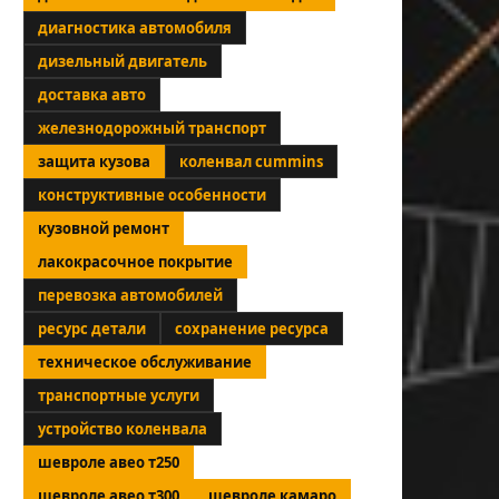
диагностика автомобиля
дизельный двигатель
доставка авто
железнодорожный транспорт
защита кузова
коленвал cummins
конструктивные особенности
кузовной ремонт
лакокрасочное покрытие
перевозка автомобилей
ресурс детали
сохранение ресурса
техническое обслуживание
транспортные услуги
устройство коленвала
шевроле авео т250
шевроле авео т300
шевроле камаро