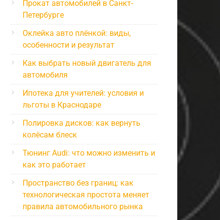
Прокат автомобилей в Санкт-
Петербурге
Оклейка авто плёнкой: виды,
особенности и результат
Как выбрать новый двигатель для
автомобиля
Ипотека для учителей: условия и
льготы в Краснодаре
Полировка дисков: как вернуть
колёсам блеск
Тюнинг Audi: что можно изменить и
как это работает
Пространство без границ: как
технологическая простота меняет
правила автомобильного рынка