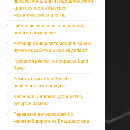
профессиональный гидравлический
кран окупается быстрее
механических аналогов
Гибочные пуансоны: назначение,
виды и применение
Антикор днища автомобиля: зачем
нужна обработка и как её делают
Кузовной ремонт и покраска Land
Rover
Ремонт двигателя Porsche:
особенности и подходы
Коленвал Cummins: устройство,
ресурс и замена
Перевозка автомобилей по
железной дороге из Владивостока