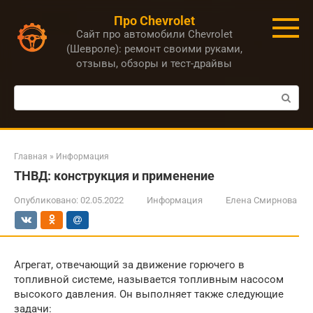
Перейти
Про Chevrolet
к
Сайт про автомобили Chevrolet
контенту
(Шевроле): ремонт своими руками,
отзывы, обзоры и тест-драйвы
Поиск:
Главная
»
Информация
ТНВД: конструкция и применение
Опубликовано:
02.05.2022
Информация
Елена Смирнова
Агрегат, отвечающий за движение горючего в
топливной системе, называется топливным насосом
высокого давления. Он выполняет также следующие
задачи: