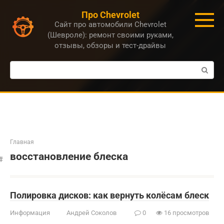
Перейти
Про Chevrolet
к
Сайт про автомобили Chevrolet
контенту
(Шевроле): ремонт своими руками,
отзывы, обзоры и тест-драйвы
Поиск:
Главная
восстановление блеска
Полировка дисков: как вернуть колёсам блеск
Информация
Андрей Соколов
0
16 просмотров