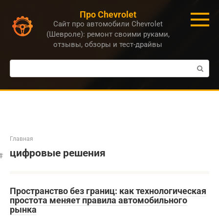
Перейти
Про Chevrolet
к
Сайт про автомобили Chevrolet
контенту
(Шевроле): ремонт своими руками,
отзывы, обзоры и тест-драйвы
Поиск:
Главная
цифровые решения
Пространство без границ: как технологическая
простота меняет правила автомобильного
рынка