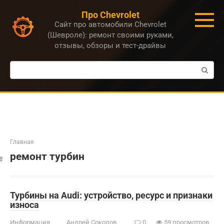
Перейти
Про Chevrolet
к
Сайт про автомобили Chevrolet
контенту
(Шевроле): ремонт своими руками,
отзывы, обзоры и тест-драйвы
Поиск:
Главная
ремонт турбин
Турбины на Audi: устройство, ресурс и признаки
износа
Информация
Андрей Соколов
0
59 просмотров