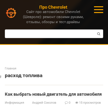
Перейти
Про Chevrolet
к
Сайт про автомобили Chevrolet
контенту
(Шевроле): ремонт своими руками,
отзывы, обзоры и тест-драйвы
Поиск:
Главная
расход топлива
Как выбрать новый двигатель для автомобиля
Информация
Андрей Соколов
0
15 просмотров