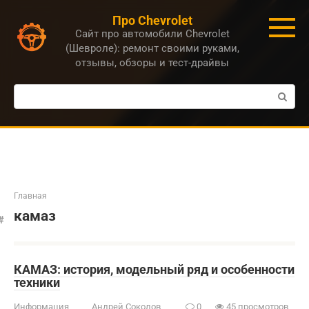
Перейти
Про Chevrolet
к
Сайт про автомобили Chevrolet
контенту
(Шевроле): ремонт своими руками,
отзывы, обзоры и тест-драйвы
Поиск:
Главная
камаз
КАМАЗ: история, модельный ряд и особенности
техники
Информация
Андрей Соколов
0
45 просмотров