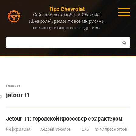
Перейти
Про Chevrolet
к
Сайт про автомобили Chevrolet
контенту
(Шевроле): ремонт своими руками,
отзывы, обзоры и тест-драйвы
Поиск:
Главная
jetour t1
Jetour T1: городской кроссовер с характером
Информация
Андрей Соколов
0
47 просмотров