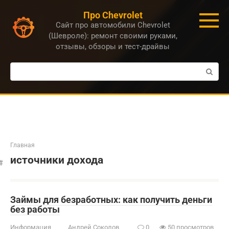
Перейти
Про Chevrolet
к
Сайт про автомобили Chevrolet
контенту
(Шевроле): ремонт своими руками,
отзывы, обзоры и тест-драйвы
Поиск:
Главная
источники дохода
Займы для безработных: как получить деньги
без работы
Информация
Андрей Соколов
0
50 просмотров