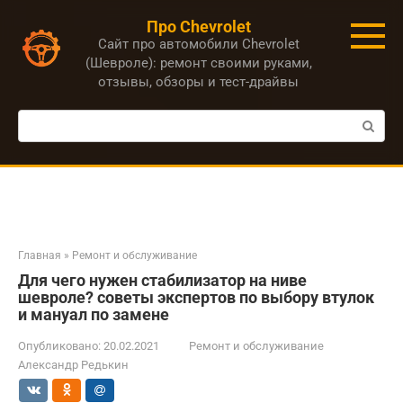
Перейти
Про Chevrolet
к
Сайт про автомобили Chevrolet
контенту
(Шевроле): ремонт своими руками,
отзывы, обзоры и тест-драйвы
Поиск:
Главная
»
Ремонт и обслуживание
Для чего нужен стабилизатор на ниве
шевроле? советы экспертов по выбору втулок
и мануал по замене
Опубликовано:
20.02.2021
Ремонт и обслуживание
Александр Редькин