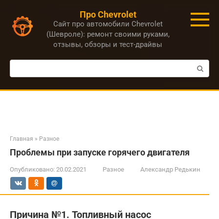
Перейти
Про Chevrolet
к
Сайт про автомобили Chevrolet
контенту
(Шевроле): ремонт своими руками,
отзывы, обзоры и тест-драйвы
Поиск:
Главная
»
Разное
Проблемы при запуске горячего двигателя
Опубликовано:
20.02.2021
Разное
Александр Редькин
Причина №1. Топливный насос