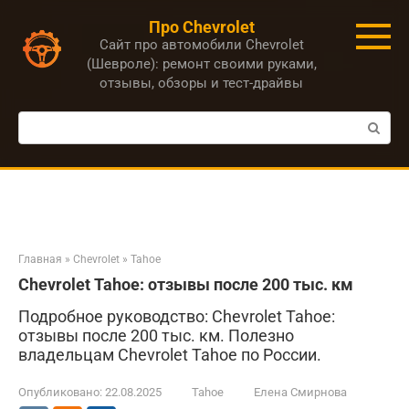
Перейти
Про Chevrolet
к
Сайт про автомобили Chevrolet
контенту
(Шевроле): ремонт своими руками,
отзывы, обзоры и тест-драйвы
Поиск:
Главная
»
Chevrolet
»
Tahoe
Chevrolet Tahoe: отзывы после 200 тыс. км
Подробное руководство: Chevrolet Tahoe:
отзывы после 200 тыс. км. Полезно
владельцам Chevrolet Tahoe по России.
Опубликовано:
22.08.2025
Tahoe
Елена Смирнова