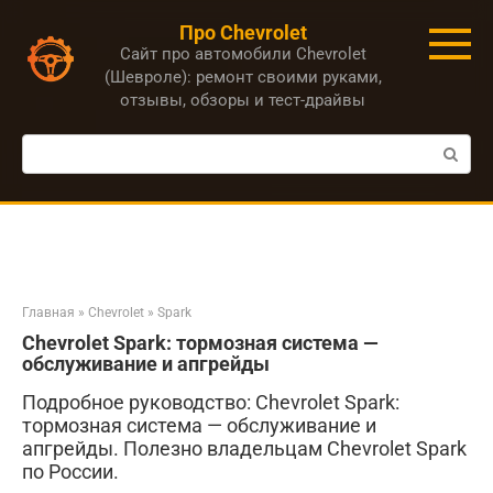
Перейти
Про Chevrolet
к
Сайт про автомобили Chevrolet
контенту
(Шевроле): ремонт своими руками,
отзывы, обзоры и тест-драйвы
Поиск:
Главная
»
Chevrolet
»
Spark
Chevrolet Spark: тормозная система —
обслуживание и апгрейды
Подробное руководство: Chevrolet Spark:
тормозная система — обслуживание и
апгрейды. Полезно владельцам Chevrolet Spark
по России.