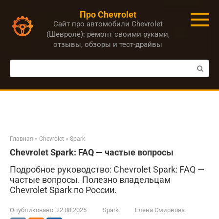
Перейти
Про Chevrolet
к
Сайт про автомобили Chevrolet
контенту
(Шевроле): ремонт своими руками,
отзывы, обзоры и тест-драйвы
Поиск:
Главная
»
Chevrolet
»
Spark
Chevrolet Spark: FAQ — частые вопросы
Подробное руководство: Chevrolet Spark: FAQ —
частые вопросы. Полезно владельцам
Chevrolet Spark по России.
Опубликовано:
22.08.2025
Spark
Елена Смирнова