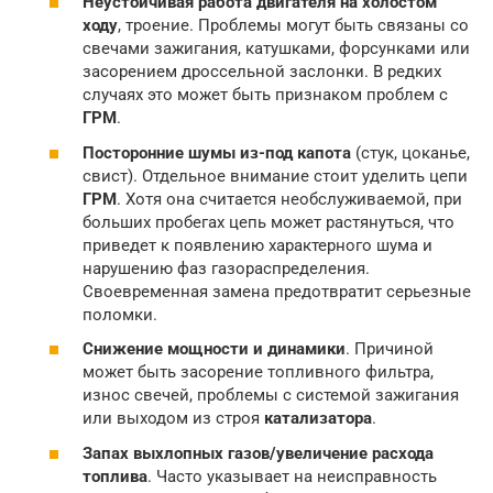
Неустойчивая работа двигателя на холостом
ходу
, троение. Проблемы могут быть связаны со
свечами зажигания, катушками, форсунками или
засорением дроссельной заслонки. В редких
случаях это может быть признаком проблем с
ГРМ
.
Посторонние шумы из-под капота
(стук, цоканье,
свист). Отдельное внимание стоит уделить цепи
ГРМ
. Хотя она считается необслуживаемой, при
больших пробегах цепь может растянуться, что
приведет к появлению характерного шума и
нарушению фаз газораспределения.
Своевременная замена предотвратит серьезные
поломки.
Снижение мощности и динамики
. Причиной
может быть засорение топливного фильтра,
износ свечей, проблемы с системой зажигания
или выходом из строя
катализатора
.
Запах выхлопных газов/увеличение расхода
топлива
. Часто указывает на неисправность