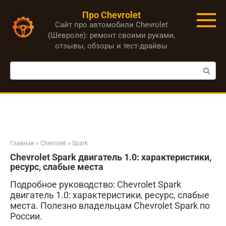
Перейти
Про Chevrolet
к
Сайт про автомобили Chevrolet
контенту
(Шевроле): ремонт своими руками,
отзывы, обзоры и тест-драйвы
Поиск:
Главная
»
Chevrolet
»
Spark
Chevrolet Spark двигатель 1.0: характеристики,
ресурс, слабые места
Подробное руководство: Chevrolet Spark
двигатель 1.0: характеристики, ресурс, слабые
места. Полезно владельцам Chevrolet Spark по
России.