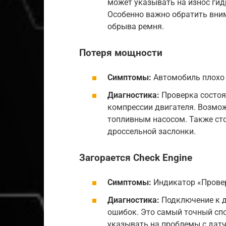
может указывать на износ ги
Особенно важно обратить вни
обрыва ремня.
Потеря мощности
Симптомы:
Автомобиль плохо р
Диагностика:
Проверка состоя
компрессии двигателя. Возмо
топливным насосом. Также ст
дроссельной заслонки.
Загорается Check Engine
Симптомы:
Индикатор «Провер
Диагностика:
Подключение к д
ошибок. Это самый точный сп
указывать на проблемы с датч