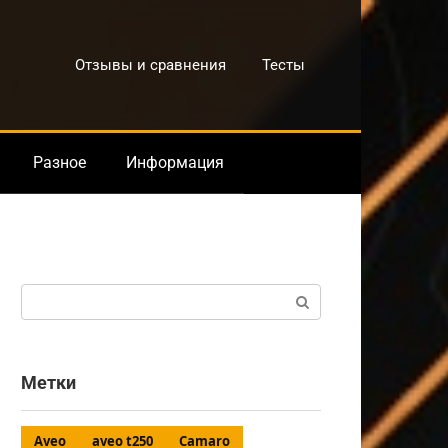
Отзывы и сравнения
Тесты
Разное
Информация
Поиск:
Метки
Aveo
aveo t250
Camaro