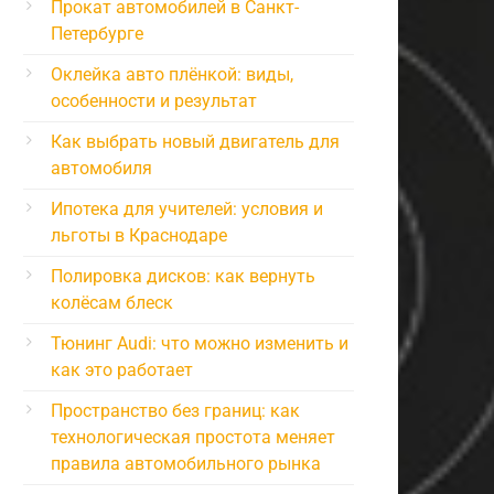
Прокат автомобилей в Санкт-
Петербурге
Оклейка авто плёнкой: виды,
особенности и результат
Как выбрать новый двигатель для
автомобиля
Ипотека для учителей: условия и
льготы в Краснодаре
Полировка дисков: как вернуть
колёсам блеск
Тюнинг Audi: что можно изменить и
как это работает
Пространство без границ: как
технологическая простота меняет
правила автомобильного рынка