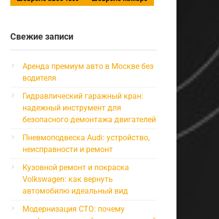
Свежие записи
Аренда премиум авто в Москве без
водителя
Гидравлический гаражный кран:
надежный инструмент для
безопасного демонтажа двигателей
Пневмоподвеска Audi: устройство,
неисправности и ремонт
Кузовной ремонт и покраска
Volkswagen: как вернуть
автомобилю идеальный вид
Модернизация СТО: почему