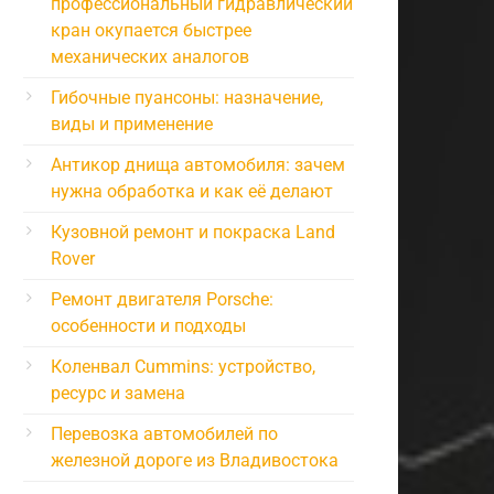
профессиональный гидравлический
кран окупается быстрее
механических аналогов
Гибочные пуансоны: назначение,
виды и применение
Антикор днища автомобиля: зачем
нужна обработка и как её делают
Кузовной ремонт и покраска Land
Rover
Ремонт двигателя Porsche:
особенности и подходы
Коленвал Cummins: устройство,
ресурс и замена
Перевозка автомобилей по
железной дороге из Владивостока