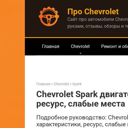
Перейти
Про Chevrolet
к
контенту
Сайт про автомобили Chevro
руками, отзывы, обзоры и 
Главная
Chevrolet
Ремонт и о
Главная
»
Chevrolet
»
Spark
Chevrolet Spark двигат
ресурс, слабые места
Подробное руководство: Chevrole
характеристики, ресурс, слабые