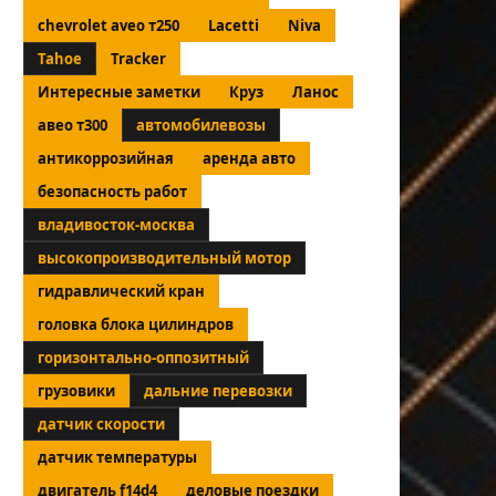
chevrolet aveo т250
Lacetti
Niva
Tahoe
Tracker
Интересные заметки
Круз
Ланос
авео т300
автомобилевозы
антикоррозийная
аренда авто
безопасность работ
владивосток-москва
высокопроизводительный мотор
гидравлический кран
головка блока цилиндров
горизонтально-оппозитный
грузовики
дальние перевозки
датчик скорости
датчик температуры
двигатель f14d4
деловые поездки