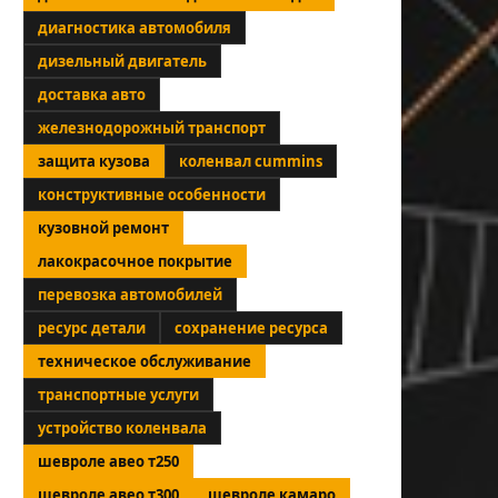
диагностика автомобиля
дизельный двигатель
доставка авто
железнодорожный транспорт
защита кузова
коленвал cummins
конструктивные особенности
кузовной ремонт
лакокрасочное покрытие
перевозка автомобилей
ресурс детали
сохранение ресурса
техническое обслуживание
транспортные услуги
устройство коленвала
шевроле авео т250
шевроле авео т300
шевроле камаро