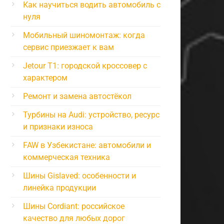
Как научиться водить автомобиль с
нуля
Мобильный шиномонтаж: когда
сервис приезжает к вам
Jetour T1: городской кроссовер с
характером
Ремонт и замена автостёкол
Турбины на Audi: устройство, ресурс
и признаки износа
FAW в Узбекистане: автомобили и
коммерческая техника
Шины Gislaved: особенности и
линейка продукции
Шины Cordiant: российское
качество для любых дорог