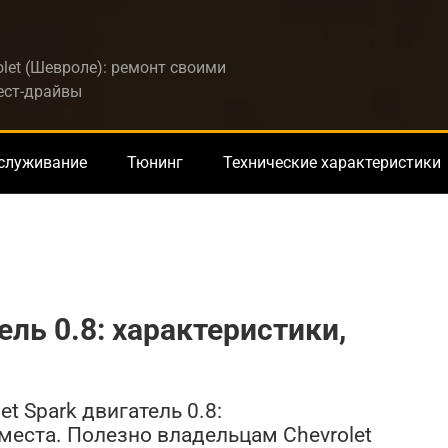
let (Шевроле): ремонт своими
тест-драйвы
бслуживание
Тюнинг
Технические характеристики
ель 0.8: характеристики,
t Spark двигатель 0.8:
 места. Полезно владельцам Chevrolet