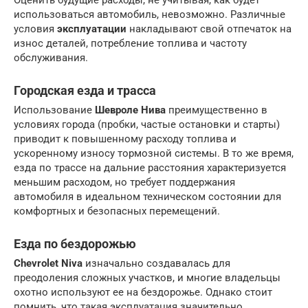
Оценить будущие расходы, не учитывая, как будет
использоваться автомобиль, невозможно. Различные
условия
эксплуатации
накладывают свой отпечаток на
износ деталей, потребление топлива и частоту
обслуживания.
Городская езда и трасса
Использование
Шевроле Нива
преимущественно в
условиях города (пробки, частые остановки и старты)
приводит к повышенному расходу топлива и
ускоренному износу тормозной системы. В то же время,
езда по трассе на дальние расстояния характеризуется
меньшим расходом, но требует поддержания
автомобиля в идеальном техническом состоянии для
комфортных и безопасных перемещений.
Езда по бездорожью
Chevrolet Niva
изначально создавалась для
преодоления сложных участков, и многие владельцы
охотно используют ее на бездорожье. Однако стоит
помнить, что такая эксплуатация значительно