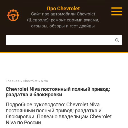
Перейти
Про Chevrolet
к
Сайт про автомобили Chevrolet
контенту
(Шевроле): ремонт своими руками,
отзывы, обзоры и тест-драйвы
Поиск:
Главная
»
Chevrolet
»
Niva
Chevrolet Niva постоянный полный привод:
раздатка и блокировки
Подробное руководство: Chevrolet Niva
постоянный полный привод: раздатка и
блокировки. Полезно владельцам Chevrolet
Niva по России.