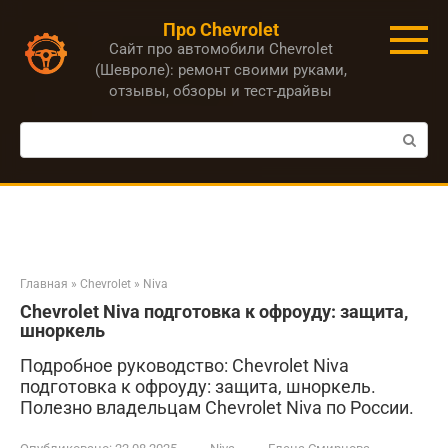
Перейти
Про Chevrolet
к
Сайт про автомобили Chevrolet
контенту
(Шевроле): ремонт своими руками,
отзывы, обзоры и тест-драйвы
Поиск:
Главная
»
Chevrolet
»
Niva
Chevrolet Niva подготовка к офроуду: защита,
шноркель
Подробное руководство: Chevrolet Niva
подготовка к офроуду: защита, шноркель.
Полезно владельцам Chevrolet Niva по России.