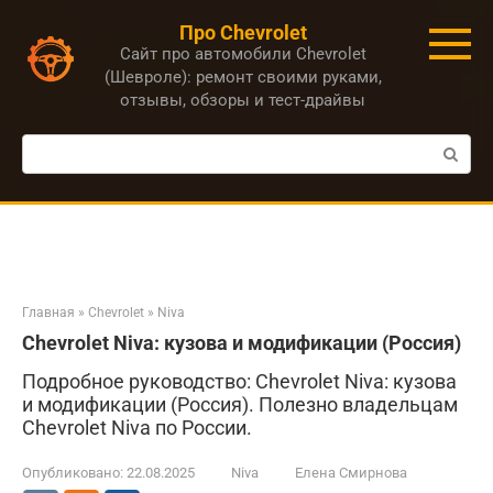
Перейти
Про Chevrolet
к
Сайт про автомобили Chevrolet
контенту
(Шевроле): ремонт своими руками,
отзывы, обзоры и тест-драйвы
Поиск:
Главная
»
Chevrolet
»
Niva
Chevrolet Niva: кузова и модификации (Россия)
Подробное руководство: Chevrolet Niva: кузова
и модификации (Россия). Полезно владельцам
Chevrolet Niva по России.
Опубликовано:
22.08.2025
Niva
Елена Смирнова