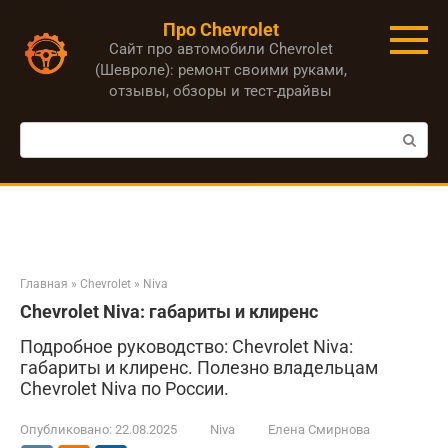
Перейти
Про Chevrolet
к
Сайт про автомобили Chevrolet
контенту
(Шевроле): ремонт своими руками,
отзывы, обзоры и тест-драйвы
Поиск:
Главная
»
Chevrolet
»
Niva
Chevrolet Niva: габариты и клиренс
Подробное руководство: Chevrolet Niva:
габариты и клиренс. Полезно владельцам
Chevrolet Niva по России.
Опубликовано:
22.08.2025
Niva
Елена Смирнова