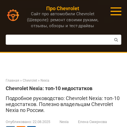
Перейти
Про Chevrolet
к
Сайт про автомобили Chevrolet
контенту
(Шевроле): ремонт своими руками,
отзывы, обзоры и тест-драйвы
Поиск:
Главная
»
Chevrolet
»
Nexia
Chevrolet Nexia: топ‑10 недостатков
Подробное руководство: Chevrolet Nexia: топ‑10
недостатков. Полезно владельцам Chevrolet
Nexia по России.
Опубликовано:
22.08.2025
Nexia
Елена Смирнова