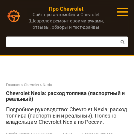
Перейти
Про Chevrolet
к
Сайт про автомобили Chevrolet
контенту
(Шевроле): ремонт своими руками,
отзывы, обзоры и тест-драйвы
Поиск:
Главная
»
Chevrolet
»
Nexia
Chevrolet Nexia: расход топлива (паспортный и
реальный)
Подробное руководство: Chevrolet Nexia: расход
топлива (паспортный и реальный). Полезно
владельцам Chevrolet Nexia по России.