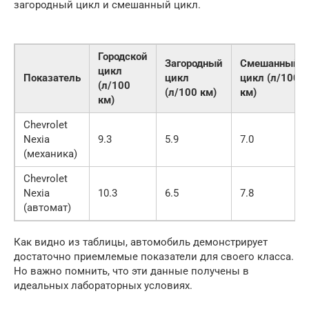
загородный цикл и смешанный цикл.
Городской
Загородный
Смешанный
цикл
Показатель
цикл
цикл (л/100
(л/100
(л/100 км)
км)
км)
Chevrolet
Nexia
9.3
5.9
7.0
(механика)
Chevrolet
Nexia
10.3
6.5
7.8
(автомат)
Как видно из таблицы, автомобиль демонстрирует
достаточно приемлемые показатели для своего класса.
Но важно помнить, что эти данные получены в
идеальных лабораторных условиях.