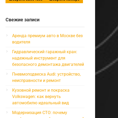
Свежие записи
Аренда премиум авто в Москве без
водителя
Гидравлический гаражный кран:
надежный инструмент для
безопасного демонтажа двигателей
Пневмоподвеска Audi: устройство,
неисправности и ремонт
Кузовной ремонт и покраска
Volkswagen: как вернуть
автомобилю идеальный вид
Модернизация СТО: почему