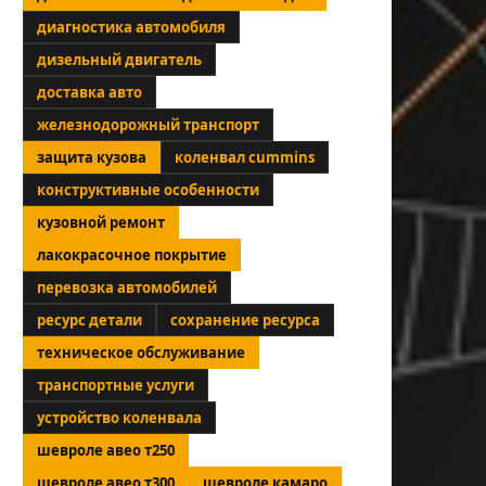
диагностика автомобиля
дизельный двигатель
доставка авто
железнодорожный транспорт
защита кузова
коленвал cummins
конструктивные особенности
кузовной ремонт
лакокрасочное покрытие
перевозка автомобилей
ресурс детали
сохранение ресурса
техническое обслуживание
транспортные услуги
устройство коленвала
шевроле авео т250
шевроле авео т300
шевроле камаро