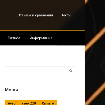
Отзывы и сравнения
Тесты
Разное
Информация
Поиск:
Метки
Aveo
aveo t250
Camaro