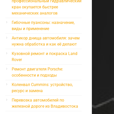
профессиональный гидравлический
кран окупается быстрее
механических аналогов
Гибочные пуансоны: назначение,
виды и применение
Антикор днища автомобиля: зачем
нужна обработка и как её делают
Кузовной ремонт и покраска Land
Rover
Ремонт двигателя Porsche:
особенности и подходы
Коленвал Cummins: устройство,
ресурс и замена
Перевозка автомобилей по
железной дороге из Владивостока