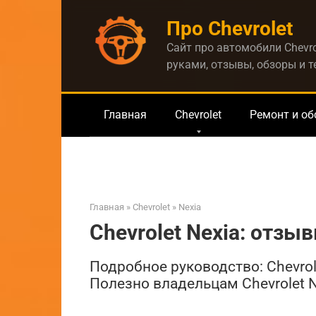
Перейти
Про Chevrolet
к
контенту
Сайт про автомобили Chevro
руками, отзывы, обзоры и 
Главная
Chevrolet
Ремонт и о
Главная
»
Chevrolet
»
Nexia
Chevrolet Nexia: отзы
Подробное руководство: Chevrol
Полезно владельцам Chevrolet N