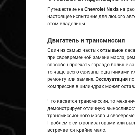
Путешествие на
Chevrolet Nexia
на рас
настоящее испытание для любого авт
этом владельцы.
Двигатель и трансмиссия
Один из самых частых
отзывы
ов кас
при своевременной замене масла, ре
способен проехать гораздо больше за
то чаще всего связаны с датчиками и
ремонту или замене.
Эксплуатация
по
компрессия в цилиндрах может остав
Что касается трансмиссии, то механи
демонстрирует отличную выносливост
трансмиссионного масла и своевремен
Проблем с синхронизаторами или выл
встречается крайне мало.