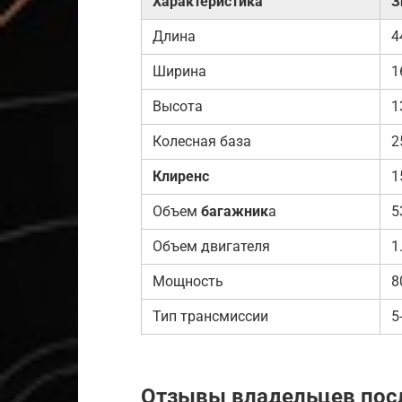
Характеристика
З
Длина
4
Ширина
1
Высота
1
Колесная база
2
Клиренс
1
Объем
багажник
а
5
Объем двигателя
1
Мощность
8
Тип трансмиссии
5
Отзывы
владельцев посл