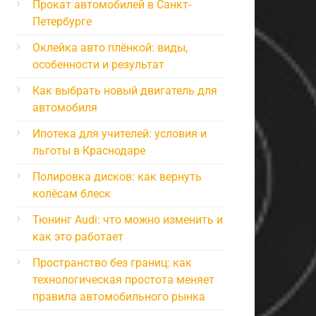
Прокат автомобилей в Санкт-
Петербурге
Оклейка авто плёнкой: виды,
особенности и результат
Как выбрать новый двигатель для
автомобиля
Ипотека для учителей: условия и
льготы в Краснодаре
Полировка дисков: как вернуть
колёсам блеск
Тюнинг Audi: что можно изменить и
как это работает
Пространство без границ: как
технологическая простота меняет
правила автомобильного рынка