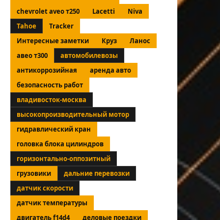
chevrolet aveo т250
Lacetti
Niva
Tahoe
Tracker
Интересные заметки
Круз
Ланос
авео т300
автомобилевозы
антикоррозийная
аренда авто
безопасность работ
владивосток-москва
высокопроизводительный мотор
гидравлический кран
головка блока цилиндров
горизонтально-оппозитный
грузовики
дальние перевозки
датчик скорости
датчик температуры
двигатель f14d4
деловые поездки