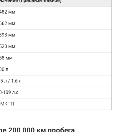
начение (приблизительное)
482 мм
662 мм
393 мм
520 мм
58 мм
30 л
.5 л / 1.6 л
0-109 л.с.
-МКПП
е 200 000 км пробега