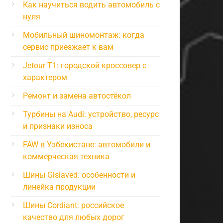
Как научиться водить автомобиль с
нуля
Мобильный шиномонтаж: когда
сервис приезжает к вам
Jetour T1: городской кроссовер с
характером
Ремонт и замена автостёкол
Турбины на Audi: устройство, ресурс
и признаки износа
FAW в Узбекистане: автомобили и
коммерческая техника
Шины Gislaved: особенности и
линейка продукции
Шины Cordiant: российское
качество для любых дорог