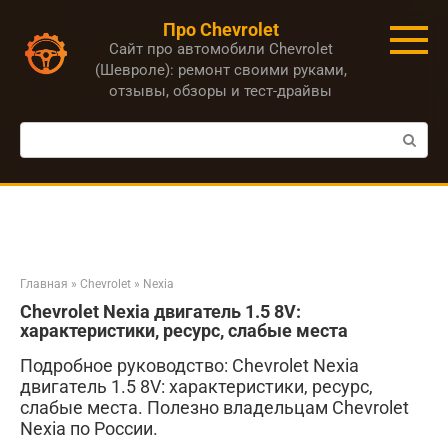
Перейти
Про Chevrolet
к
Сайт про автомобили Chevrolet
контенту
(Шевроле): ремонт своими руками,
отзывы, обзоры и тест-драйвы
Поиск:
Главная
»
Chevrolet
»
Nexia
Chevrolet Nexia двигатель 1.5 8V:
характеристики, ресурс, слабые места
Подробное руководство: Chevrolet Nexia
двигатель 1.5 8V: характеристики, ресурс,
слабые места. Полезно владельцам Chevrolet
Nexia по России.