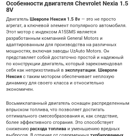
Особенности двигателя Chevrolet Nexia 1.5
8V
Двигатель
Шевроле Нексия 1.5 8v
— это не просто
агрегат, а ключевой элемент популярного автомобиля.
Этот мотор с индексом A15SMS является
разработанным компанией General Motors и
адаптированным для производства на различных
мощностях, включая заводы UzAuto Motors. Он
представляет собой достаточно простой и надежный
по конструкции двигатель, который зарекомендовал
себя как неприхотливый в
эксплуатации
.
Шевроле
Нексия
с таким мотором обеспечивает неплохую
динамику для своего класса и относительно
экономичен.
Восьмиклапанный двигатель оснащен распределенным
впрыском топлива, что позволяет достигать
оптимального смесеобразования и, как следствие,
более эффективного сгорания. Это способствует
снижению
расхода топлива
и уменьшению вредных
выбросов. В отличие от современных
турбированных