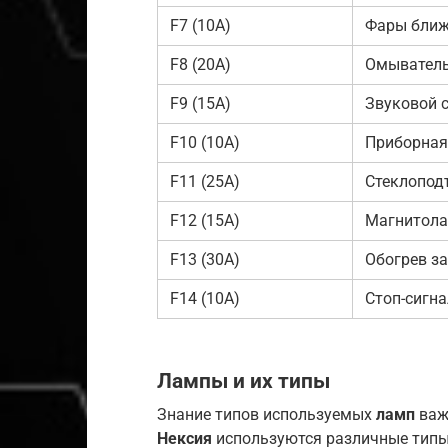
F7 (10A)
Фары ближ
F8 (20A)
Омыватель 
F9 (15A)
Звуковой 
F10 (10A)
Приборная
F11 (25A)
Стеклопод
F12 (15A)
Магнитола
F13 (30A)
Обогрев за
F14 (10A)
Стоп-сигн
Лампы и их типы
Знание типов используемых
ламп
важ
Нексия
используются различные типы 