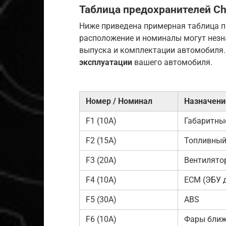
Таблица предохранителей
Ch
Ниже приведена примерная таблица 
расположение и номиналы могут незна
выпуска и комплектации автомобиля. 
эксплуатации
вашего автомобиля.
Номер / Номинал
Назначени
F1 (10A)
Габаритные
F2 (15A)
Топливный
F3 (20A)
Вентилятор
F4 (10A)
ECM (ЭБУ 
F5 (30A)
ABS
F6 (10A)
Фары ближн