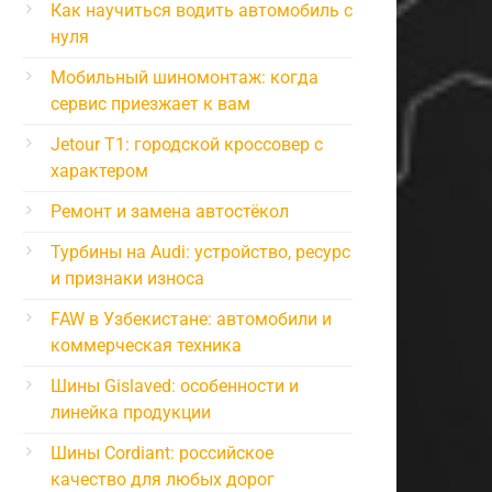
Как научиться водить автомобиль с
нуля
Мобильный шиномонтаж: когда
сервис приезжает к вам
Jetour T1: городской кроссовер с
характером
Ремонт и замена автостёкол
Турбины на Audi: устройство, ресурс
и признаки износа
FAW в Узбекистане: автомобили и
коммерческая техника
Шины Gislaved: особенности и
линейка продукции
Шины Cordiant: российское
качество для любых дорог