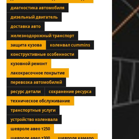
диагностика автомобиля
дизельный двигатель
доставка авто
железнодорожный транспорт
защита кузова
коленвал cummins
конструктивные особенности
кузовной ремонт
лакокрасочное покрытие
перевозка автомобилей
ресурс детали
сохранение ресурса
техническое обслуживание
транспортные услуги
устройство коленвала
шевроле авео т250
шевроле авео т300
шевроле камаро