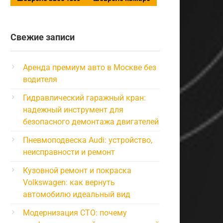
Свежие записи
Аренда премиум авто в Москве без
водителя
Гидравлический гаражный кран:
надежный инструмент для
безопасного демонтажа двигателей
Пневмоподвеска Audi: устройство,
неисправности и ремонт
Кузовной ремонт и покраска
Volkswagen: как вернуть
автомобилю идеальный вид
Модернизация СТО: почему