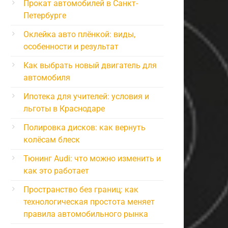
Прокат автомобилей в Санкт-
Петербурге
Оклейка авто плёнкой: виды,
особенности и результат
Как выбрать новый двигатель для
автомобиля
Ипотека для учителей: условия и
льготы в Краснодаре
Полировка дисков: как вернуть
колёсам блеск
Тюнинг Audi: что можно изменить и
как это работает
Пространство без границ: как
технологическая простота меняет
правила автомобильного рынка