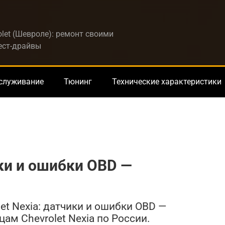
let (Шевроле): ремонт своими
тест-драйвы
бслуживание
Тюнинг
Технические характеристики
ики и ошибки OBD —
et Nexia: датчики и ошибки OBD —
м Chevrolet Nexia по России.