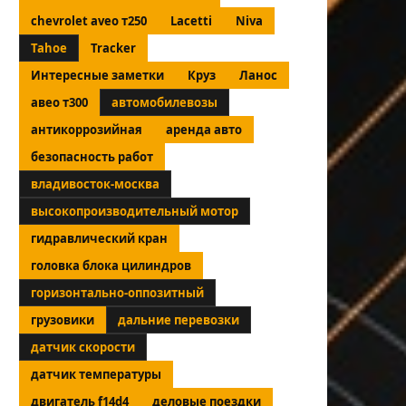
chevrolet aveo т250
Lacetti
Niva
Tahoe
Tracker
Интересные заметки
Круз
Ланос
авео т300
автомобилевозы
антикоррозийная
аренда авто
безопасность работ
владивосток-москва
высокопроизводительный мотор
гидравлический кран
головка блока цилиндров
горизонтально-оппозитный
грузовики
дальние перевозки
датчик скорости
датчик температуры
двигатель f14d4
деловые поездки