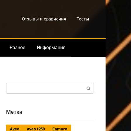
Отзывы и сравнения
Тесты
Разное
Информация
Поиск:
Метки
Aveo
aveo t250
Camaro