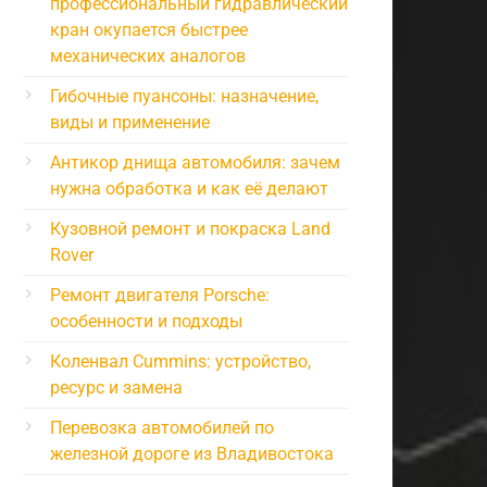
профессиональный гидравлический
кран окупается быстрее
механических аналогов
Гибочные пуансоны: назначение,
виды и применение
Антикор днища автомобиля: зачем
нужна обработка и как её делают
Кузовной ремонт и покраска Land
Rover
Ремонт двигателя Porsche:
особенности и подходы
Коленвал Cummins: устройство,
ресурс и замена
Перевозка автомобилей по
железной дороге из Владивостока