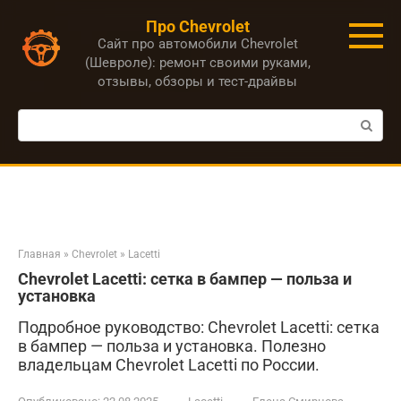
Перейти
Про Chevrolet
к
Сайт про автомобили Chevrolet
контенту
(Шевроле): ремонт своими руками,
отзывы, обзоры и тест-драйвы
Поиск:
Главная
»
Chevrolet
»
Lacetti
Chevrolet Lacetti: сетка в бампер — польза и
установка
Подробное руководство: Chevrolet Lacetti: сетка
в бампер — польза и установка. Полезно
владельцам Chevrolet Lacetti по России.