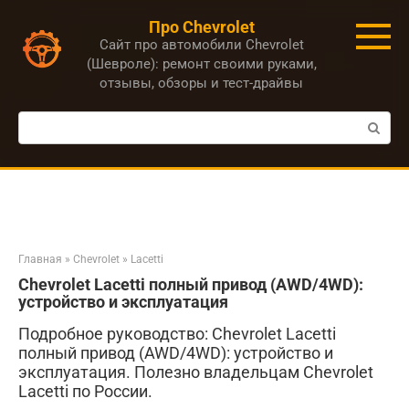
Перейти
Про Chevrolet
к
Сайт про автомобили Chevrolet
контенту
(Шевроле): ремонт своими руками,
отзывы, обзоры и тест-драйвы
Поиск:
Главная
»
Chevrolet
»
Lacetti
Chevrolet Lacetti полный привод (AWD/4WD):
устройство и эксплуатация
Подробное руководство: Chevrolet Lacetti
полный привод (AWD/4WD): устройство и
эксплуатация. Полезно владельцам Chevrolet
Lacetti по России.