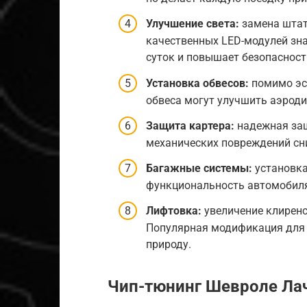
Улучшение света:
замена штатн
качественных LED-модулей зн
суток и повышает безопасност
Установка обвесов:
помимо эс
обвеса могут улучшить аэрод
Защита картера:
надежная защ
механических повреждений сни
Багажные системы:
установка
функциональность автомобиля,
Лифтовка:
увеличение клиренс
Популярная модификация для т
природу.
Чип-тюнинг
Шевроле Ла