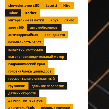
chevrolet aveo т250
Lacetti
Niva
Tahoe
Tracker
Интересные заметки
Круз
Ланос
авео т300
автомобилевозы
антикоррозийная
аренда авто
безопасность работ
владивосток-москва
высокопроизводительный мотор
гидравлический кран
головка блока цилиндров
горизонтально-оппозитный
грузовики
дальние перевозки
датчик скорости
датчик температуры
двигатель f14d4
деловые поездки