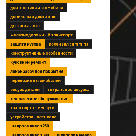
диагностика автомобиля
дизельный двигатель
доставка авто
железнодорожный транспорт
защита кузова
коленвал cummins
конструктивные особенности
кузовной ремонт
лакокрасочное покрытие
перевозка автомобилей
ресурс детали
сохранение ресурса
техническое обслуживание
транспортные услуги
устройство коленвала
шевроле авео т250
шевроле авео т300
шевроле камаро