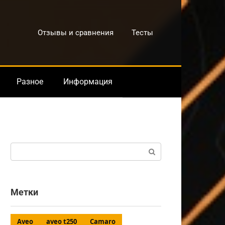
Отзывы и сравнения
Тесты
Разное
Информация
Поиск:
Метки
Aveo
aveo t250
Camaro