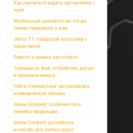
Как научиться водить автомобиль с
нуля
Мобильный шиномонтаж: когда
сервис приезжает к вам
Jetour T1: городской кроссовер с
характером
Ремонт и замена автостёкол
Турбины на Audi: устройство, ресурс
и признаки износа
FAW в Узбекистане: автомобили и
коммерческая техника
Шины Gislaved: особенности и
линейка продукции
Шины Cordiant: российское
качество для любых дорог