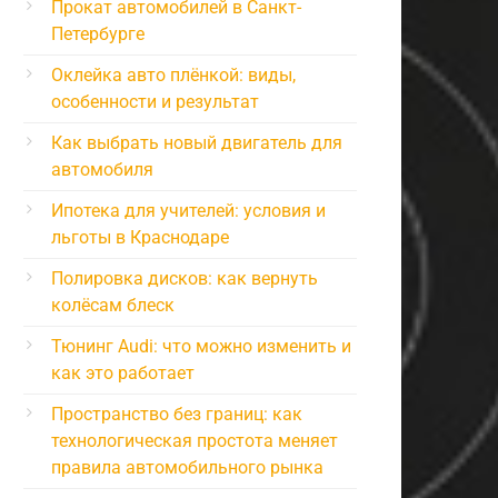
Прокат автомобилей в Санкт-
Петербурге
Оклейка авто плёнкой: виды,
особенности и результат
Как выбрать новый двигатель для
автомобиля
Ипотека для учителей: условия и
льготы в Краснодаре
Полировка дисков: как вернуть
колёсам блеск
Тюнинг Audi: что можно изменить и
как это работает
Пространство без границ: как
технологическая простота меняет
правила автомобильного рынка