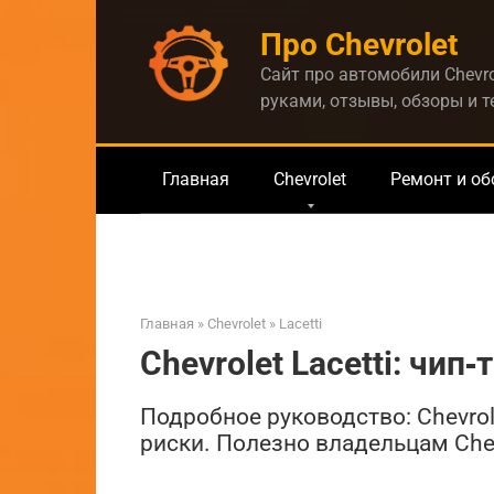
Перейти
Про Chevrolet
к
контенту
Сайт про автомобили Chevro
руками, отзывы, обзоры и 
Главная
Chevrolet
Ремонт и о
Главная
»
Chevrolet
»
Lacetti
Chevrolet Lacetti: чип
Подробное руководство: Chevrole
риски. Полезно владельцам Chevr