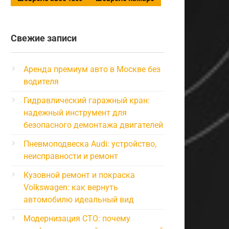
Свежие записи
Аренда премиум авто в Москве без
водителя
Гидравлический гаражный кран:
надежный инструмент для
безопасного демонтажа двигателей
Пневмоподвеска Audi: устройство,
неисправности и ремонт
Кузовной ремонт и покраска
Volkswagen: как вернуть
автомобилю идеальный вид
Модернизация СТО: почему