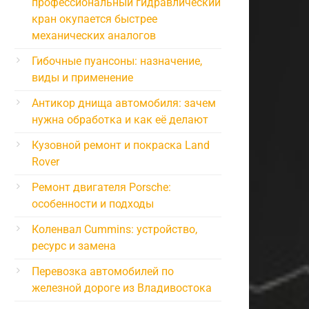
профессиональный гидравлический
кран окупается быстрее
механических аналогов
Гибочные пуансоны: назначение,
виды и применение
Антикор днища автомобиля: зачем
нужна обработка и как её делают
Кузовной ремонт и покраска Land
Rover
Ремонт двигателя Porsche:
особенности и подходы
Коленвал Cummins: устройство,
ресурс и замена
Перевозка автомобилей по
железной дороге из Владивостока