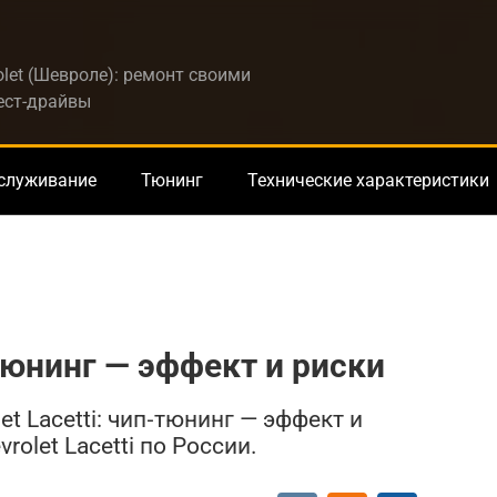
let (Шевроле): ремонт своими
тест-драйвы
бслуживание
Тюнинг
Технические характеристики
‑тюнинг — эффект и риски
t Lacetti: чип‑тюнинг — эффект и
olet Lacetti по России.