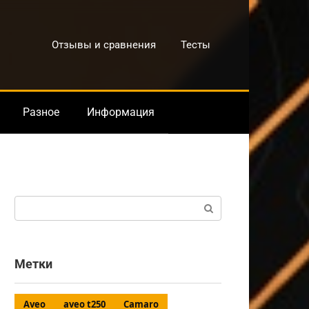
Отзывы и сравнения
Тесты
Разное
Информация
Поиск:
Метки
Aveo
aveo t250
Camaro