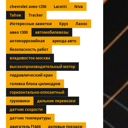
chevrolet aveo т250
Lacetti
Niva
Tahoe
Tracker
Интересные заметки
Круз
Ланос
авео т300
автомобилевозы
антикоррозийная
аренда авто
безопасность работ
владивосток-москва
высокопроизводительный мотор
гидравлический кран
головка блока цилиндров
горизонтально-оппозитный
грузовики
дальние перевозки
датчик скорости
датчик температуры
двигатель f14d4
деловые поездки