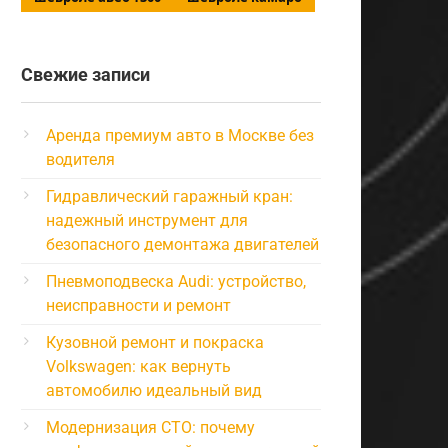
Свежие записи
Аренда премиум авто в Москве без
водителя
Гидравлический гаражный кран:
надежный инструмент для
безопасного демонтажа двигателей
Пневмоподвеска Audi: устройство,
неисправности и ремонт
Кузовной ремонт и покраска
Volkswagen: как вернуть
автомобилю идеальный вид
Модернизация СТО: почему