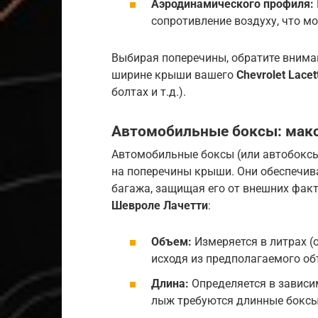
Аэродинамического профиля:
сопротивление воздуху, что м
Выбирая поперечины, обратите вниман
ширине крыши вашего
Chevrolet Lacett
болтах и т.д.).
Автомобильные боксы: мак
Автомобильные боксы (или автобоксы
на поперечины крыши. Они обеспечив
багажа, защищая его от внешних фак
Шевроле Лачетти
:
Объем:
Измеряется в литрах (о
исходя из предполагаемого об
Длина:
Определяется в зависим
лыж требуются длинные боксы