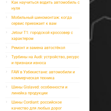
Как научиться водить автомобиль с
нуля
Мобильный шиномонтаж: когда
сервис приезжает к вам
Jetour T1: городской кроссовер с
характером
Ремонт и замена автостёкол
Турбины на Audi: устройство, ресурс
и признаки износа
FAW в Узбекистане: автомобили и
коммерческая техника
Шины Gislaved: особенности и
линейка продукции
Шины Cordiant: российское
качество для любых дорог