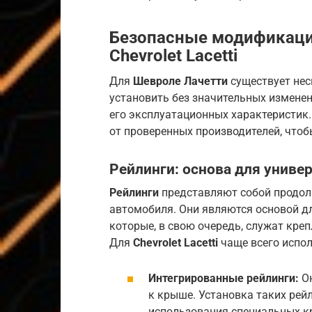
Безопасные модификаци
Chevrolet Lacetti
Для
Шевроле Лачетти
существует нес
установить без значительных изменен
его эксплуатационных характеристик
от проверенных производителей, чтоб
Рейлинги: основа для униве
Рейлинги
представляют собой продол
автомобиля. Они являются основой дл
которые, в свою очередь, служат кре
Для
Chevrolet Lacetti
чаще всего испол
Интегрированные рейлинги:
Он
к крыше. Установка таких рей
использования специальных кр