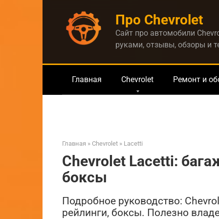
Перейти
Про Chevrolet
к
контенту
Сайт про автомобили Chevro
руками, отзывы, обзоры и 
Главная
Chevrolet
Ремонт и о
Главная
»
Chevrolet
»
Lacetti
Chevrolet Lacetti: ба
боксы
Подробное руководство: Chevrol
рейлинги, боксы. Полезно владел