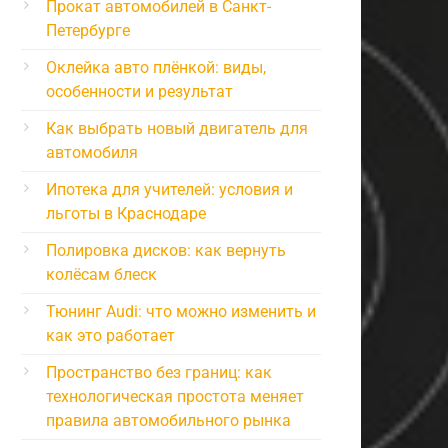
Прокат автомобилей в Санкт-
Петербурге
Оклейка авто плёнкой: виды,
особенности и результат
Как выбрать новый двигатель для
автомобиля
Ипотека для учителей: условия и
льготы в Краснодаре
Полировка дисков: как вернуть
колёсам блеск
Тюнинг Audi: что можно изменить и
как это работает
Пространство без границ: как
технологическая простота меняет
правила автомобильного рынка