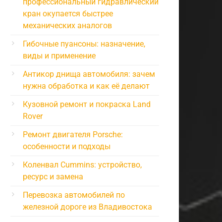
профессиональный гидравлический
кран окупается быстрее
механических аналогов
Гибочные пуансоны: назначение,
виды и применение
Антикор днища автомобиля: зачем
нужна обработка и как её делают
Кузовной ремонт и покраска Land
Rover
Ремонт двигателя Porsche:
особенности и подходы
Коленвал Cummins: устройство,
ресурс и замена
Перевозка автомобилей по
железной дороге из Владивостока