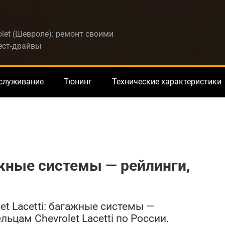
let (Шевроле): ремонт своими
тест-драйвы
бслуживание
Тюнинг
Технические характеристики
гажные системы — рейлинги,
et Lacetti: багажные системы —
ьцам Chevrolet Lacetti по России.