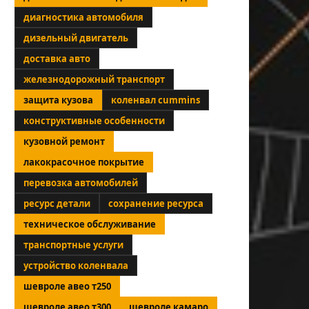
диагностика автомобиля
дизельный двигатель
доставка авто
железнодорожный транспорт
защита кузова
коленвал cummins
конструктивные особенности
кузовной ремонт
лакокрасочное покрытие
перевозка автомобилей
ресурс детали
сохранение ресурса
техническое обслуживание
транспортные услуги
устройство коленвала
шевроле авео т250
шевроле авео т300
шевроле камаро