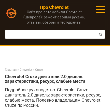
Перейти
Про Chevrolet
к
Сайт про автомобили Chevrolet
контенту
(Шевроле): ремонт своими руками,
отзывы, обзоры и тест-драйвы
Поиск:
Главная
»
Chevrolet
»
Cruze
Chevrolet Cruze двигатель 2.0 дизель:
характеристики, ресурс, слабые места
Подробное руководство: Chevrolet Cruze
двигатель 2.0 дизель: характеристики, ресурс,
слабые места. Полезно владельцам Chevrolet
Cruze по России.