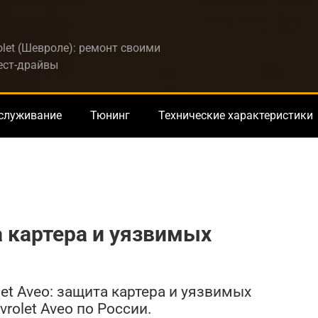
let (Шевроле): ремонт своими
тест-драйвы
бслуживание
Тюнинг
Технические характеристики
а картера и уязвимых
et Aveo: защита картера и уязвимых
rolet Aveo по России.