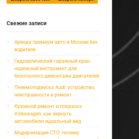
Свежие записи
Аренда премиум авто в Москве без
водителя
Гидравлический гаражный кран:
надежный инструмент для
безопасного демонтажа двигателей
Пневмоподвеска Audi: устройство,
неисправности и ремонт
Кузовной ремонт и покраска
Volkswagen: как вернуть
автомобилю идеальный вид
Модернизация СТО: почему