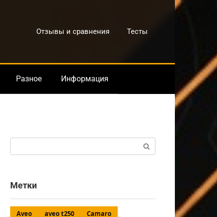
Отзывы и сравнения
Тесты
Разное
Информация
Поиск:
Метки
Aveo
aveo t250
Camaro