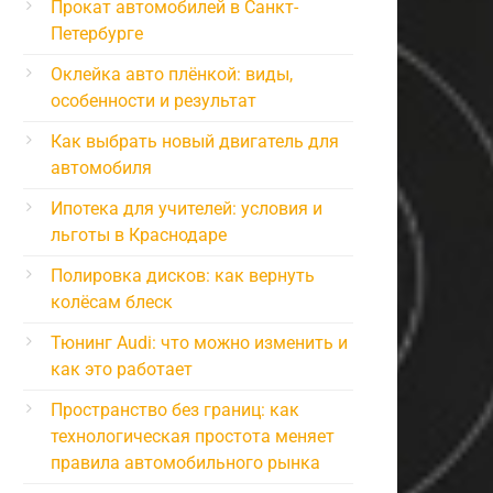
Прокат автомобилей в Санкт-
Петербурге
Оклейка авто плёнкой: виды,
особенности и результат
Как выбрать новый двигатель для
автомобиля
Ипотека для учителей: условия и
льготы в Краснодаре
Полировка дисков: как вернуть
колёсам блеск
Тюнинг Audi: что можно изменить и
как это работает
Пространство без границ: как
технологическая простота меняет
правила автомобильного рынка