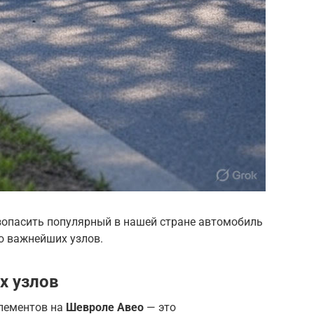
езопасить популярный в нашей стране автомобиль
го важнейших узлов.
х узлов
лементов на
Шевроле Авео
— это