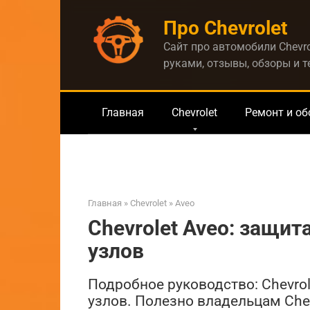
Перейти
Про Chevrolet
к
контенту
Сайт про автомобили Chevro
руками, отзывы, обзоры и 
Главная
Chevrolet
Ремонт и о
Главная
»
Chevrolet
»
Aveo
Chevrolet Aveo: защит
узлов
Подробное руководство: Chevrol
узлов. Полезно владельцам Chev