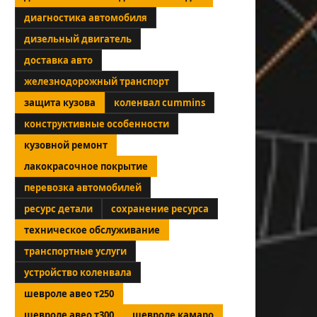
диагностика автомобиля
дизельный двигатель
доставка авто
железнодорожный транспорт
защита кузова
коленвал cummins
конструктивные особенности
кузовной ремонт
лакокрасочное покрытие
перевозка автомобилей
ресурс детали
сохранение ресурса
техническое обслуживание
транспортные услуги
устройство коленвала
шевроле авео т250
шевроле авео т300
шевроле камаро