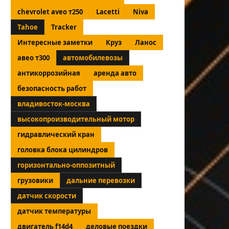
chevrolet aveo т250
Lacetti
Niva
Tahoe
Tracker
Интересные заметки
Круз
Ланос
авео т300
автомобилевозы
антикоррозийная
аренда авто
безопасность работ
владивосток-москва
высокопроизводительный мотор
гидравлический кран
головка блока цилиндров
горизонтально-оппозитный
грузовики
дальние перевозки
датчик скорости
датчик температуры
двигатель f14d4
деловые поездки