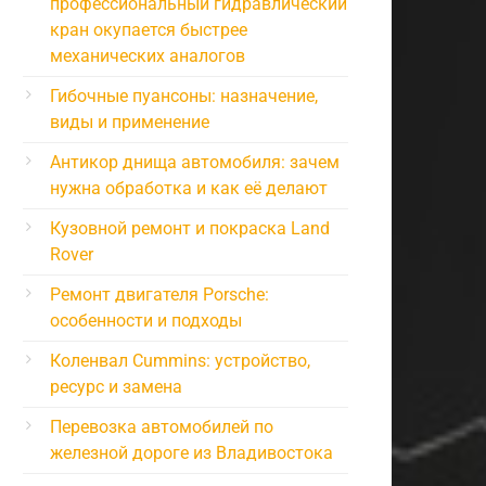
профессиональный гидравлический
кран окупается быстрее
механических аналогов
Гибочные пуансоны: назначение,
виды и применение
Антикор днища автомобиля: зачем
нужна обработка и как её делают
Кузовной ремонт и покраска Land
Rover
Ремонт двигателя Porsche:
особенности и подходы
Коленвал Cummins: устройство,
ресурс и замена
Перевозка автомобилей по
железной дороге из Владивостока