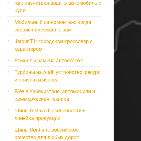
Как научиться водить автомобиль с
нуля
Мобильный шиномонтаж: когда
сервис приезжает к вам
Jetour T1: городской кроссовер с
характером
Ремонт и замена автостёкол
Турбины на Audi: устройство, ресурс
и признаки износа
FAW в Узбекистане: автомобили и
коммерческая техника
Шины Gislaved: особенности и
линейка продукции
Шины Cordiant: российское
качество для любых дорог