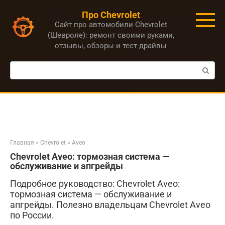
Перейти
Про Chevrolet
к
Сайт про автомобили Chevrolet
контенту
(Шевроле): ремонт своими руками,
отзывы, обзоры и тест-драйвы
Поиск:
Главная
»
Chevrolet
»
Aveo
Chevrolet Aveo: тормозная система —
обслуживание и апгрейды
Подробное руководство: Chevrolet Aveo:
тормозная система — обслуживание и
апгрейды. Полезно владельцам Chevrolet Aveo
по России.