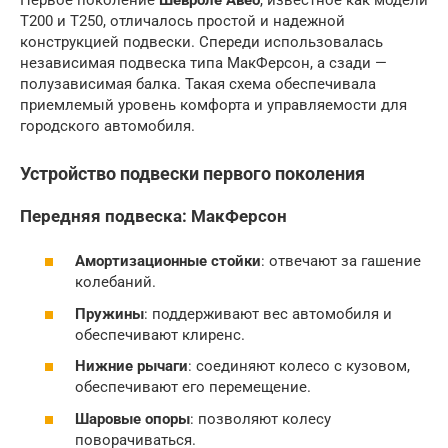
Первое поколение
Шевроле Авео
, известное как модели
T200 и T250, отличалось простой и надежной
конструкцией подвески. Спереди использовалась
независимая подвеска типа МакФерсон, а сзади —
полузависимая балка. Такая схема обеспечивала
приемлемый уровень комфорта и управляемости для
городского автомобиля.
Устройство подвески первого поколения
Передняя подвеска: МакФерсон
Амортизационные стойки
: отвечают за гашение
колебаний.
Пружины
: поддерживают вес автомобиля и
обеспечивают клиренс.
Нижние рычаги
: соединяют колесо с кузовом,
обеспечивают его перемещение.
Шаровые опоры
: позволяют колесу
поворачиваться.