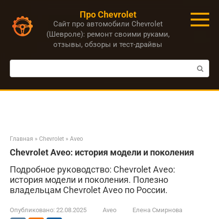
Перейти
Про Chevrolet
к
Сайт про автомобили Chevrolet
контенту
(Шевроле): ремонт своими руками,
отзывы, обзоры и тест-драйвы
Поиск:
Главная
»
Chevrolet
»
Aveo
Chevrolet Aveo: история модели и поколения
Подробное руководство: Chevrolet Aveo:
история модели и поколения. Полезно
владельцам Chevrolet Aveo по России.
Опубликовано:
22.08.2025
Aveo
Елена Смирнова