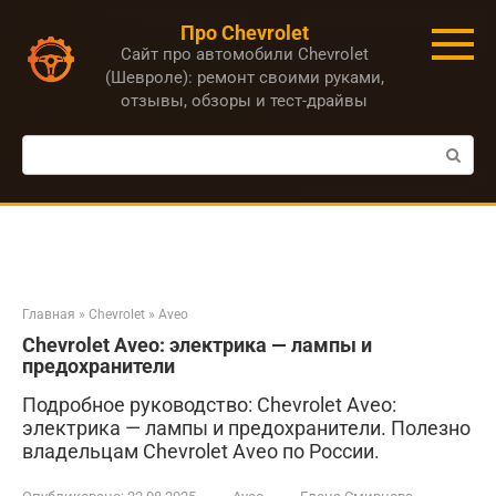
Перейти
Про Chevrolet
к
Сайт про автомобили Chevrolet
контенту
(Шевроле): ремонт своими руками,
отзывы, обзоры и тест-драйвы
Поиск:
Главная
»
Chevrolet
»
Aveo
Chevrolet Aveo: электрика — лампы и
предохранители
Подробное руководство: Chevrolet Aveo:
электрика — лампы и предохранители. Полезно
владельцам Chevrolet Aveo по России.