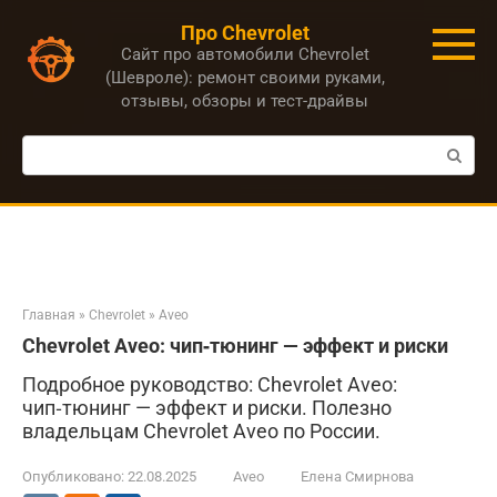
Перейти
Про Chevrolet
к
Сайт про автомобили Chevrolet
контенту
(Шевроле): ремонт своими руками,
отзывы, обзоры и тест-драйвы
Поиск:
Главная
»
Chevrolet
»
Aveo
Chevrolet Aveo: чип‑тюнинг — эффект и риски
Подробное руководство: Chevrolet Aveo:
чип‑тюнинг — эффект и риски. Полезно
владельцам Chevrolet Aveo по России.
Опубликовано:
22.08.2025
Aveo
Елена Смирнова