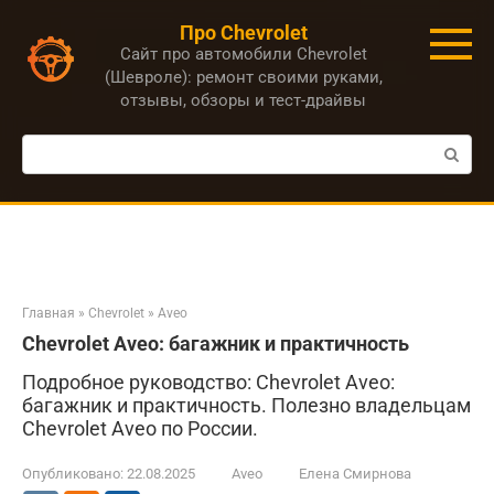
Перейти
Про Chevrolet
к
Сайт про автомобили Chevrolet
контенту
(Шевроле): ремонт своими руками,
отзывы, обзоры и тест-драйвы
Поиск:
Главная
»
Chevrolet
»
Aveo
Chevrolet Aveo: багажник и практичность
Подробное руководство: Chevrolet Aveo:
багажник и практичность. Полезно владельцам
Chevrolet Aveo по России.
Опубликовано:
22.08.2025
Aveo
Елена Смирнова